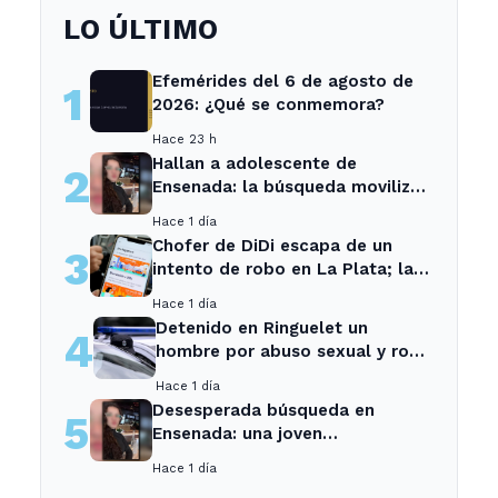
LO ÚLTIMO
Efemérides del 6 de agosto de
1
2026: ¿Qué se conmemora?
Hace 23 h
Hallan a adolescente de
2
Ensenada: la búsqueda movilizó
a toda la comunidad
Hace 1 día
Chofer de DiDi escapa de un
3
intento de robo en La Plata; la
sospechosa es arrestada
Hace 1 día
Detenido en Ringuelet un
4
hombre por abuso sexual y robo
a una adolescente
Hace 1 día
Desesperada búsqueda en
5
Ensenada: una joven
desaparecida tras cita con un
Hace 1 día
desconocido