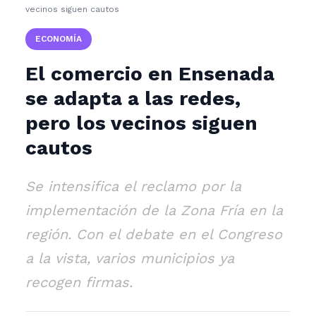
vecinos siguen cautos
ECONOMÍA
El comercio en Ensenada
se adapta a las redes,
pero los vecinos siguen
cautos
Se intensifica el reclamo por la
implementación de la Zona Fría en la
región. Con el debate en el Congreso
a la vista, varios municipios ya
recogen firmas.