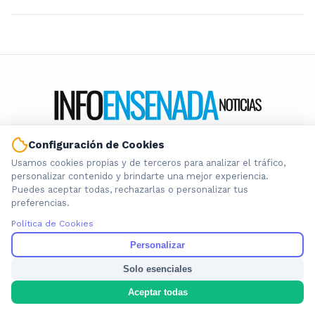
Configuración de Cookies
Información local que importa. Noticias de Ensenada, La
Plata y la provincia de Buenos Aires.
Usamos cookies propias y de terceros para analizar el tráfico,
personalizar contenido y brindarte una mejor experiencia.
Puedes aceptar todas, rechazarlas o personalizar tus
preferencias.
Política de Cookies
Nosotros
Personalizar
Cookies
Solo esenciales
Privacidad
Aceptar todas
Términos
Política de Contenido