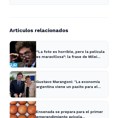
Artículos relacionados
“La foto es horrible, pero la película
es maravillosa”: la frase de Milei
sobre la economía argentina que
generó impacto - ADNSUR
Gustavo Marangoni: "La economía
argentina viene un pasito para el
frente y un pasito para atrás, como
Xuxa" - Radio Continental
Ensenada se prepara para el primer
emprendimiento avícola