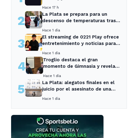
Hace 17 h
La Plata se prepara para un
2
descenso de temperaturas tras
el intenso temporal de hoy
Hace 1 día
El streaming de 0221 Play ofrece
3
entretenimiento y noticias para
los vecinos de La Plata y
Hace 1 día
Ensenada.
Troglio destaca el gran
4
momento de Gimnasia y revela
su mayor desilusión como
Hace 1 día
entrenador
La Plata: alegatos finales en el
5
juicio por el asesinato de una
empleada en el trabajo
Hace 1 día