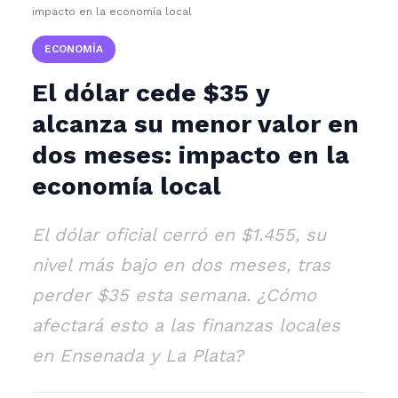
impacto en la economía local
ECONOMÍA
El dólar cede $35 y
alcanza su menor valor en
dos meses: impacto en la
economía local
El dólar oficial cerró en $1.455, su
nivel más bajo en dos meses, tras
perder $35 esta semana. ¿Cómo
afectará esto a las finanzas locales
en Ensenada y La Plata?