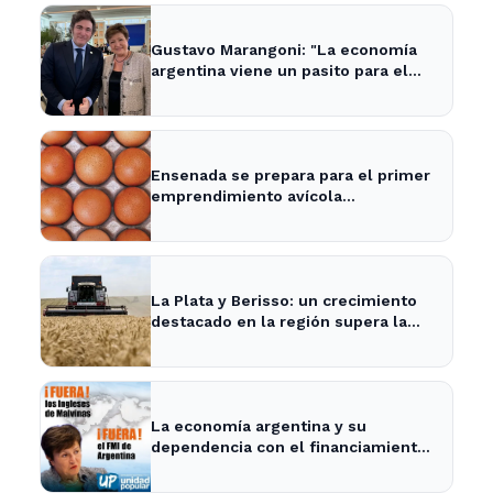
Gustavo Marangoni: "La economía
argentina viene un pasito para el
frente y un pasito para atrás, como
Xuxa" - Radio Continental
Ensenada se prepara para el primer
emprendimiento avícola
sustentable a nivel mundial.
La Plata y Berisso: un crecimiento
destacado en la región supera la
media nacional
La economía argentina y su
dependencia con el financiamiento
internacional - InfoBaires24