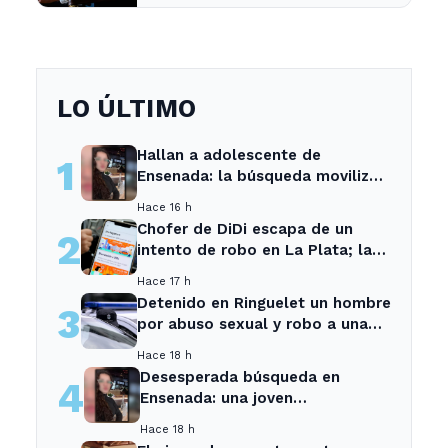
argentina
LO ÚLTIMO
Hallan a adolescente de
1
Ensenada: la búsqueda movilizó
a toda la comunidad
Hace 16 h
Chofer de DiDi escapa de un
2
intento de robo en La Plata; la
sospechosa es arrestada
Hace 17 h
Detenido en Ringuelet un hombre
3
por abuso sexual y robo a una
adolescente
Hace 18 h
Desesperada búsqueda en
4
Ensenada: una joven
desaparecida tras cita con un
Hace 18 h
desconocido