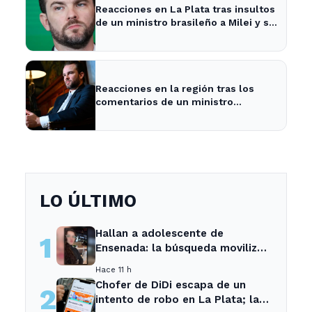
Reacciones en La Plata tras insultos
de un ministro brasileño a Milei y su
impacto en la economía local
Reacciones en la región tras los
comentarios de un ministro
brasileño sobre Milei y la economía
argentina
LO ÚLTIMO
Hallan a adolescente de
1
Ensenada: la búsqueda movilizó
a toda la comunidad
Hace 11 h
Chofer de DiDi escapa de un
2
intento de robo en La Plata; la