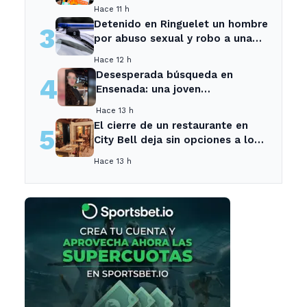
sospechosa es arrestada
Hace 11 h
Detenido en Ringuelet un hombre
3
por abuso sexual y robo a una
adolescente
Hace 12 h
Desesperada búsqueda en
4
Ensenada: una joven
desaparecida tras cita con un
Hace 13 h
desconocido
El cierre de un restaurante en
5
City Bell deja sin opciones a los
vecinos del área.
Hace 13 h