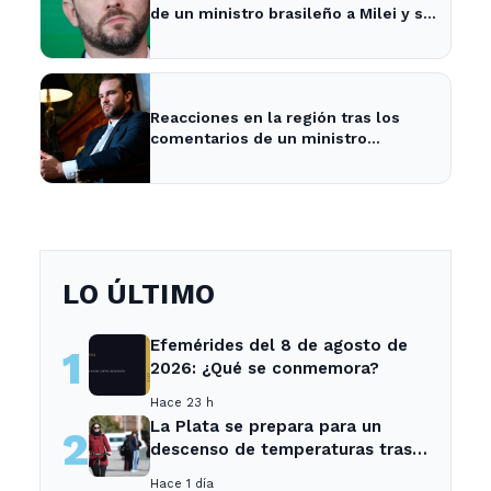
de un ministro brasileño a Milei y su
impacto en la economía local
Reacciones en la región tras los
comentarios de un ministro
brasileño sobre Milei y la economía
argentina
LO ÚLTIMO
Efemérides del 8 de agosto de
1
2026: ¿Qué se conmemora?
Hace 23 h
La Plata se prepara para un
2
descenso de temperaturas tras
el intenso temporal de hoy
Hace 1 día