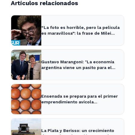
Artículos relacionados
“La foto es horrible, pero la película
es maravillosa”: la frase de Milei
sobre la economía argentina que
generó impacto - ADNSUR
Gustavo Marangoni: "La economía
argentina viene un pasito para el
frente y un pasito para atrás, como
Xuxa" - Radio Continental
Ensenada se prepara para el primer
emprendimiento avícola
sustentable a nivel mundial.
La Plata y Berisso: un crecimiento