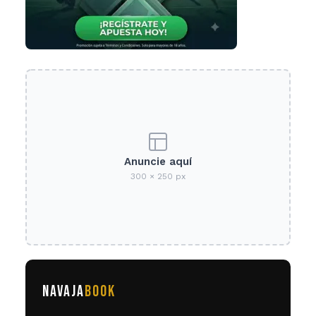
Anuncie aquí
300 × 250 px
NAVAJA
BOOK