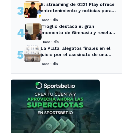
El streaming de 0221 Play ofrece
3
entretenimiento y noticias para
los vecinos de La Plata y
Hace 1 día
Ensenada.
Troglio destaca el gran
4
momento de Gimnasia y revela
su mayor desilusión como
Hace 1 día
entrenador
La Plata: alegatos finales en el
5
juicio por el asesinato de una
empleada en el trabajo
Hace 1 día