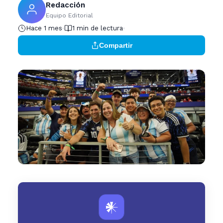
Redacción
Equipo Editorial
Hace 1 mes
1 min de lectura
Compartir
𒀭