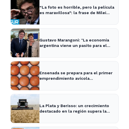
“La foto es horrible, pero la película
es maravillosa”: la frase de Milei
sobre la economía argentina que
generó impacto - ADNSUR
Gustavo Marangoni: "La economía
argentina viene un pasito para el
frente y un pasito para atrás, como
Xuxa" - Radio Continental
Ensenada se prepara para el primer
emprendimiento avícola
sustentable a nivel mundial.
La Plata y Berisso: un crecimiento
destacado en la región supera la
media nacional