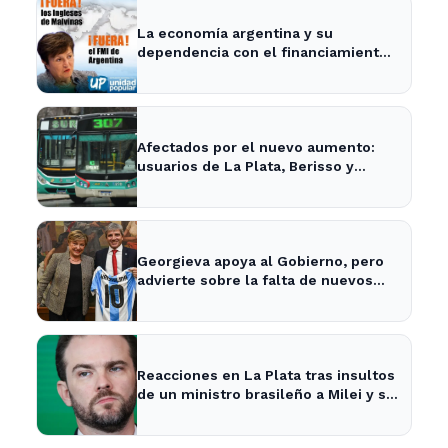
La economía argentina y su
dependencia con el financiamiento
internacional - InfoBaires24
Afectados por el nuevo aumento:
usuarios de La Plata, Berisso y
Ensenada enfrentan tarifas más
altas en el transporte público
Georgieva apoya al Gobierno, pero
advierte sobre la falta de nuevos
fondos del FMI para Argentina
Reacciones en La Plata tras insultos
de un ministro brasileño a Milei y su
impacto en la economía local