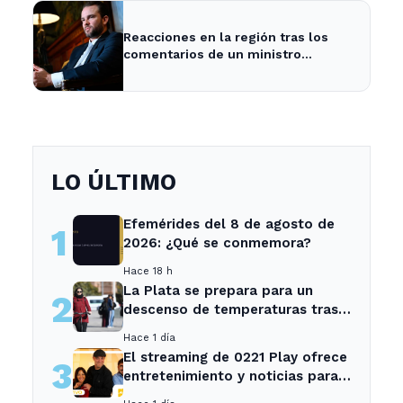
Reacciones en la región tras los
comentarios de un ministro
brasileño sobre Milei y la economía
argentina
LO ÚLTIMO
Efemérides del 8 de agosto de
1
2026: ¿Qué se conmemora?
Hace 18 h
La Plata se prepara para un
2
descenso de temperaturas tras
el intenso temporal de hoy
Hace 1 día
El streaming de 0221 Play ofrece
3
entretenimiento y noticias para
los vecinos de La Plata y