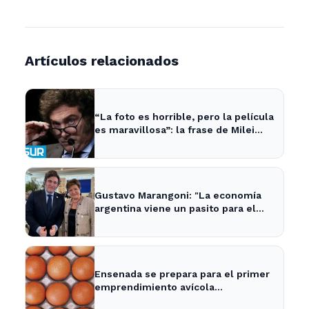
Artículos relacionados
“La foto es horrible, pero la película
es maravillosa”: la frase de Milei
sobre la economía argentina que
generó impacto - ADNSUR
Gustavo Marangoni: "La economía
argentina viene un pasito para el
frente y un pasito para atrás, como
Xuxa" - Radio Continental
Ensenada se prepara para el primer
emprendimiento avícola
sustentable a nivel mundial.