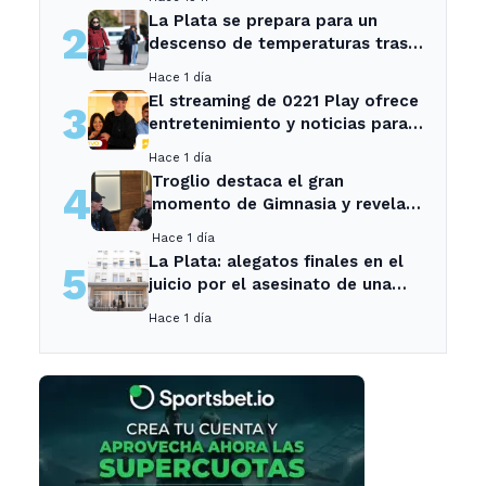
La Plata se prepara para un
2
descenso de temperaturas tras
el intenso temporal de hoy
Hace 1 día
El streaming de 0221 Play ofrece
3
entretenimiento y noticias para
los vecinos de La Plata y
Hace 1 día
Ensenada.
Troglio destaca el gran
4
momento de Gimnasia y revela
su mayor desilusión como
Hace 1 día
entrenador
La Plata: alegatos finales en el
5
juicio por el asesinato de una
empleada en el trabajo
Hace 1 día