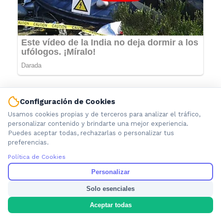
Configuración de Cookies
Usamos cookies propias y de terceros para analizar el tráfico,
personalizar contenido y brindarte una mejor experiencia.
Puedes aceptar todas, rechazarlas o personalizar tus
preferencias.
Política de Cookies
Personalizar
Información local que importa. Noticias de Ensenada, La
Solo esenciales
Plata y la provincia de Buenos Aires.
Aceptar todas