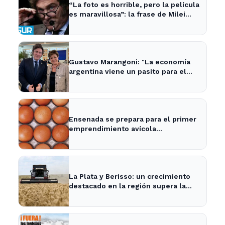
“La foto es horrible, pero la película
es maravillosa”: la frase de Milei
sobre la economía argentina que
generó impacto - ADNSUR
Gustavo Marangoni: "La economía
argentina viene un pasito para el
frente y un pasito para atrás, como
Xuxa" - Radio Continental
Ensenada se prepara para el primer
emprendimiento avícola
sustentable a nivel mundial.
La Plata y Berisso: un crecimiento
destacado en la región supera la
media nacional