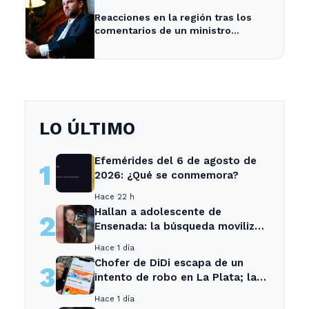
Reacciones en la región tras los
comentarios de un ministro
brasileño sobre Milei y la economía
argentina
LO ÚLTIMO
Efemérides del 6 de agosto de
1
2026: ¿Qué se conmemora?
Hace 22 h
Hallan a adolescente de
2
Ensenada: la búsqueda movilizó
a toda la comunidad
Hace 1 día
Chofer de DiDi escapa de un
3
intento de robo en La Plata; la
sospechosa es arrestada
Hace 1 día