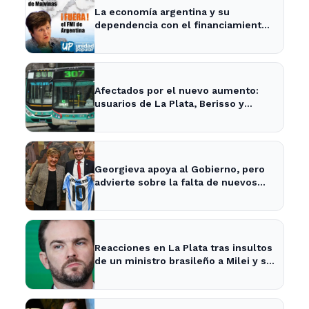
La economía argentina y su
dependencia con el financiamiento
internacional - InfoBaires24
Afectados por el nuevo aumento:
usuarios de La Plata, Berisso y
Ensenada enfrentan tarifas más
altas en el transporte público
Georgieva apoya al Gobierno, pero
advierte sobre la falta de nuevos
fondos del FMI para Argentina
Reacciones en La Plata tras insultos
de un ministro brasileño a Milei y su
impacto en la economía local