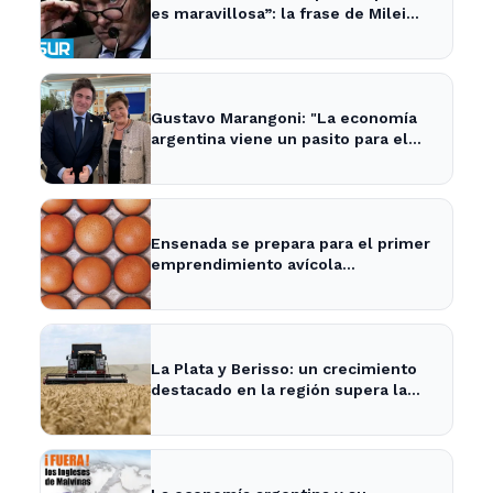
es maravillosa”: la frase de Milei
sobre la economía argentina que
generó impacto - ADNSUR
Gustavo Marangoni: "La economía
argentina viene un pasito para el
frente y un pasito para atrás, como
Xuxa" - Radio Continental
Ensenada se prepara para el primer
emprendimiento avícola
sustentable a nivel mundial.
La Plata y Berisso: un crecimiento
destacado en la región supera la
media nacional