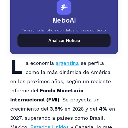
𒀭
NeboAI
Te resumo la noticia con datos, cifras y contexto
Analizar Noticia
L
a economía
argentina
se perfila
como la más dinámica de América
en los próximos años, según un reciente
informe del
Fondo Monetario
Internacional (FMI)
. Se proyecta un
crecimiento del
3,5%
en 2026 y del
4%
en
2027, superando a países como Brasil,
México,
Estados Unidos
y Canadá, lo que