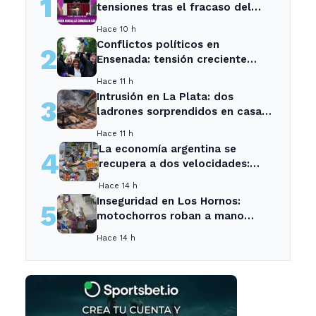
1
tensiones tras el fracaso del
Senado
Hace 10 h
Conflictos políticos en
2
Ensenada: tensión creciente
entre sectores locales
Hace 11 h
Intrusión en La Plata: dos
3
ladrones sorprendidos en casa
de vecina tras asado.
Hace 11 h
La economía argentina se
4
recupera a dos velocidades:
crecen el agro y la energía, pero
Hace 14 h
caen el empleo y el consumo -
Inseguridad en Los Hornos:
5
Neuquen Post
motochorros roban a mano
armada en tienda de mascotas
Hace 14 h