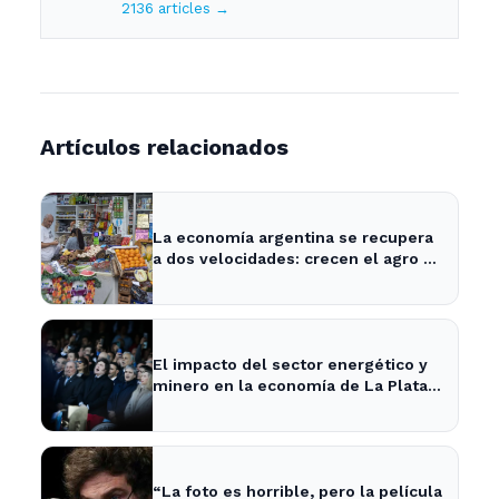
2136 articles →
Artículos relacionados
La economía argentina se recupera
a dos velocidades: crecen el agro y
la energía, pero caen el empleo y el
consumo - Neuquen Post
El impacto del sector energético y
minero en la economía de La Plata y
Ensenada
“La foto es horrible, pero la película