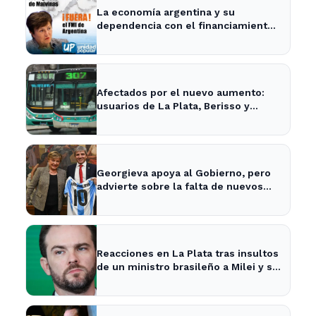
La economía argentina y su
dependencia con el financiamiento
internacional - InfoBaires24
Afectados por el nuevo aumento:
usuarios de La Plata, Berisso y
Ensenada enfrentan tarifas más
altas en el transporte público
Georgieva apoya al Gobierno, pero
advierte sobre la falta de nuevos
fondos del FMI para Argentina
Reacciones en La Plata tras insultos
de un ministro brasileño a Milei y su
impacto en la economía local