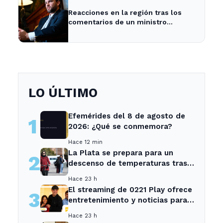
Reacciones en la región tras los
comentarios de un ministro
brasileño sobre Milei y la economía
argentina
LO ÚLTIMO
Efemérides del 8 de agosto de
1
2026: ¿Qué se conmemora?
Hace 12 min
La Plata se prepara para un
2
descenso de temperaturas tras
el intenso temporal de hoy
Hace 23 h
El streaming de 0221 Play ofrece
3
entretenimiento y noticias para
los vecinos de La Plata y
Hace 23 h
Ensenada.