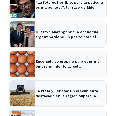
“La foto es horrible, pero la película
es maravillosa”: la frase de Milei
sobre la economía argentina que
generó impacto - ADNSUR
Gustavo Marangoni: "La economía
argentina viene un pasito para el
frente y un pasito para atrás, como
Xuxa" - Radio Continental
Ensenada se prepara para el primer
emprendimiento avícola
sustentable a nivel mundial.
La Plata y Berisso: un crecimiento
destacado en la región supera la
media nacional