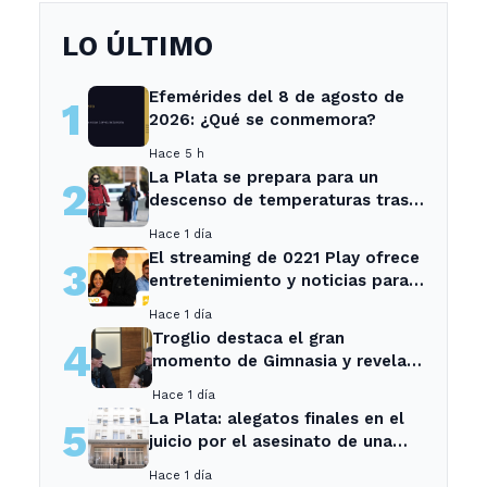
LO ÚLTIMO
Efemérides del 8 de agosto de
1
2026: ¿Qué se conmemora?
Hace 5 h
La Plata se prepara para un
2
descenso de temperaturas tras
el intenso temporal de hoy
Hace 1 día
El streaming de 0221 Play ofrece
3
entretenimiento y noticias para
los vecinos de La Plata y
Hace 1 día
Ensenada.
Troglio destaca el gran
4
momento de Gimnasia y revela
su mayor desilusión como
Hace 1 día
entrenador
La Plata: alegatos finales en el
5
juicio por el asesinato de una
empleada en el trabajo
Hace 1 día