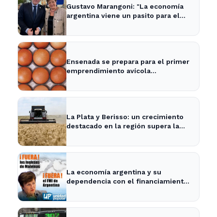
Gustavo Marangoni: "La economía
argentina viene un pasito para el
frente y un pasito para atrás, como
Xuxa" - Radio Continental
Ensenada se prepara para el primer
emprendimiento avícola
sustentable a nivel mundial.
La Plata y Berisso: un crecimiento
destacado en la región supera la
media nacional
La economía argentina y su
dependencia con el financiamiento
internacional - InfoBaires24