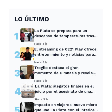
LO ÚLTIMO
La Plata se prepara para un
1
descenso de temperaturas tras
el intenso temporal de hoy
Hace 8 h
El streaming de 0221 Play ofrece
2
entretenimiento y noticias para
los vecinos de La Plata y
Hace 9 h
Ensenada.
Troglio destaca el gran
3
momento de Gimnasia y revela
su mayor desilusión como
Hace 9 h
entrenador
La Plata: alegatos finales en el
4
juicio por el asesinato de una
empleada en el trabajo
Hace 9 h
Impacto en viajeros: nuevo micro
5
que une La Plata con el interior