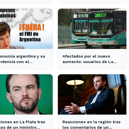
sito para el frente y un
avícola sustentable a nivel
o para atrás, como
mundial.
 - Radio Continental
onomía argentina y su
Afectados por el nuevo
dencia con el
aumento: usuarios de La
ciamiento internacional
Plata, Berisso y Ensenada
oBaires24
enfrentan tarifas más altas
en el transporte público
iones en La Plata tras
Reacciones en la región tras
tos de un ministro
los comentarios de un