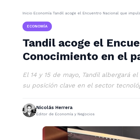
Inicio
›
Economía
›
Tandil acoge el Encuentro Nacional que impul
ECONOMÍA
Tandil acoge el Encu
Conocimiento en el p
El 14 y 15 de mayo, Tandil albergará 
su posición clave en el sector tecnológ
Nicolás Herrera
Editor de Economía y Negocios