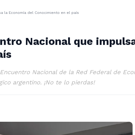
sa la Economía del Conocimiento en el país
entro Nacional que impuls
aís
el Encuentro Nacional de la Red Federal de E
ico argentino. ¡No te lo pierdas!