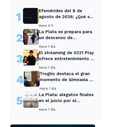
Efemérides del 8 de
1
agosto de 2026: ¿Qué se
conmemora?
Hace 6 h
La Plata se prepara para
2
un descenso de
temperaturas tras el
Hace 1 día
intenso temporal de hoy
El streaming de 0221 Play
3
ofrece entretenimiento y
noticias para los vecinos
Hace 1 día
de La Plata y Ensenada.
Troglio destaca el gran
4
momento de Gimnasia y
revela su mayor
Hace 1 día
desilusión como
La Plata: alegatos finales
5
entrenador
en el juicio por el
asesinato de una
Hace 1 día
empleada en el trabajo