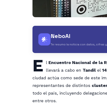
NeboAI
𒀭
Te resumo la noticia con datos, cifras 
E
l
Encuentro Nacional de la 
llevará a cabo en
Tandil
el
14
ciudad actúa como sede de este imp
representantes de distintos
cluste
todo el país, incluyendo delegacio
entre otros.