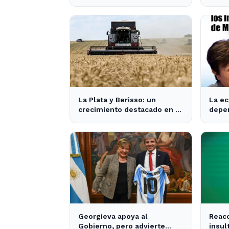
frase de Milei sobre la
un pa
economía argentina que
pasit
generó impacto - ADNSUR
Xuxa"
La Plata y Berisso: un
La ec
crecimiento destacado en la
depen
región supera la media
finan
nacional
- Inf
Georgieva apoya al
Reacc
Gobierno, pero advierte
insul