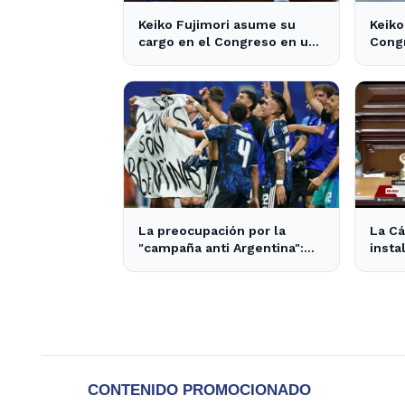
Keiko Fujimori asume su
Keiko
cargo en el Congreso en un
Congr
contexto de tensiones
expec
políticas
nacio
La preocupación por la
La Cá
"campaña anti Argentina":
insta
opiniones divididas en La
para 
Plata y Ensenada
provi