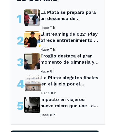
La Plata se prepara para
1
un descenso de
temperaturas tras el
Hace 7 h
intenso temporal de hoy
El streaming de 0221 Play
2
ofrece entretenimiento y
noticias para los vecinos
Hace 7 h
de La Plata y Ensenada.
Troglio destaca el gran
3
momento de Gimnasia y
revela su mayor
Hace 8 h
desilusión como
La Plata: alegatos finales
4
entrenador
en el juicio por el
asesinato de una
Hace 8 h
empleada en el trabajo
Impacto en viajeros:
5
nuevo micro que une La
Plata con el interior no
Hace 8 h
recogerá pasajeros en un
tramo específico