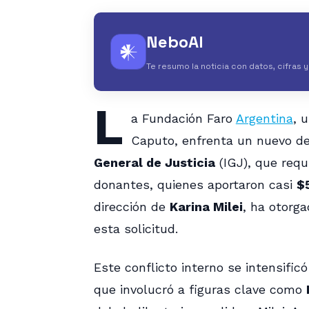
NeboAI
𒀭
Te resumo la noticia con datos, cifras 
L
a Fundación Faro
Argentina
, 
Caputo, enfrenta un nuevo de
General de Justicia
(IGJ), que requ
donantes, quienes aportaron casi
$
dirección de
Karina Milei
, ha otorg
esta solicitud.
Este conflicto interno se intensific
que involucró a figuras clave como