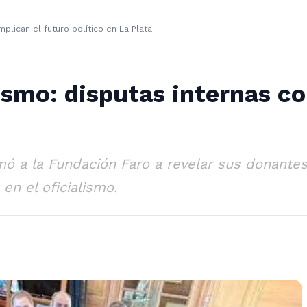
mplican el futuro político en La Plata
rismo: disputas internas c
mó a la Fundación Faro a revelar sus donantes 
en el oficialismo.