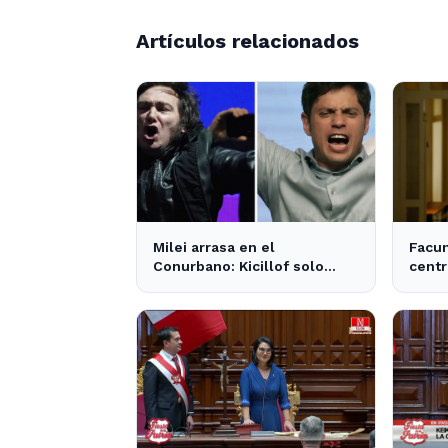
Artículos relacionados
Milei arrasa en el
Facu
Conurbano: Kicillof solo
centr
obtiene 3 apoyos en la
influ
encuesta
y los