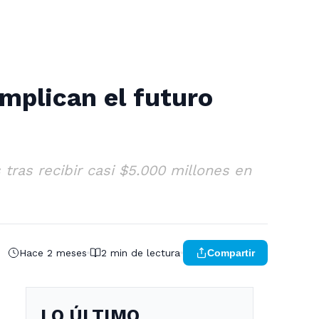
omplican el futuro
tras recibir casi $5.000 millones en
Hace 2 meses
2 min de lectura
Compartir
LO ÚLTIMO