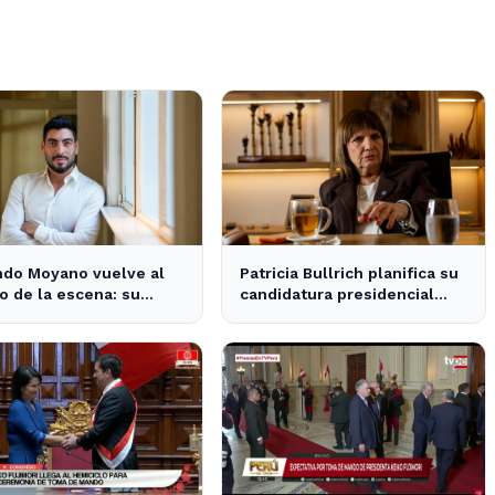
ndo Moyano vuelve al
Patricia Bullrich planifica su
o de la escena: su
candidatura presidencial
encia en la política local
tras la posible reelección de
 medios
Milei