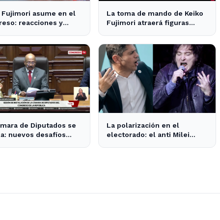
 Fujimori asume en el
La toma de mando de Keiko
eso: reacciones y
Fujimori atraerá figuras
tativas en la política
internacionales a Lima
nal
mara de Diputados se
La polarización en el
la: nuevos desafíos
electorado: el anti Milei
la representación
supera al anti peronismo por
ncial
2,6 puntos en La Plata