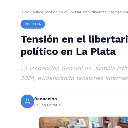
Inicio
›
Política
›
Tensión en el libertarismo: disputas internas co
POLÍTICA
Tensión en el liberta
político en La Plata
La Inspección General de Justicia inti
2024, evidenciando tensiones internas 
Redacción
Equipo Editorial