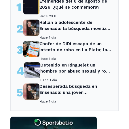
Efemérides del 6 de agosto de
1
2026: ¿Qué se conmemora?
Hace 23 h
Hallan a adolescente de
2
Ensenada: la búsqueda movilizó
a toda la comunidad
Hace 1 día
Chofer de DiDi escapa de un
3
intento de robo en La Plata; la
sospechosa es arrestada
Hace 1 día
Detenido en Ringuelet un
4
hombre por abuso sexual y robo
a una adolescente
Hace 1 día
Desesperada búsqueda en
5
Ensenada: una joven
desaparecida tras cita con un
Hace 1 día
desconocido