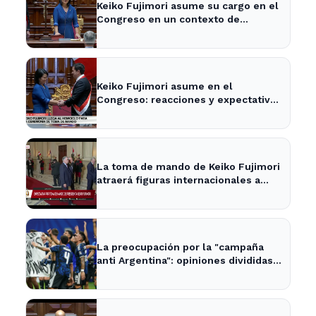
Keiko Fujimori asume su cargo en el
Congreso en un contexto de
tensiones políticas
Keiko Fujimori asume en el
Congreso: reacciones y expectativas
en la política nacional
La toma de mando de Keiko Fujimori
atraerá figuras internacionales a
Lima
La preocupación por la "campaña
anti Argentina": opiniones divididas
en La Plata y Ensenada