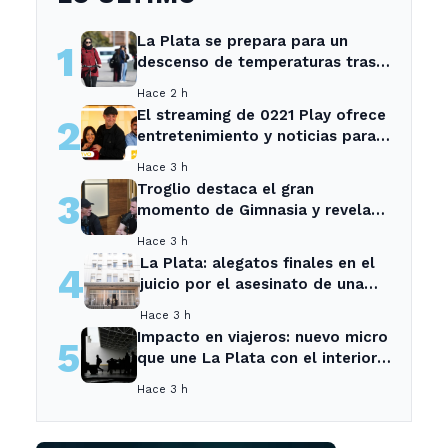
La Plata se prepara para un
1
descenso de temperaturas tras
el intenso temporal de hoy
Hace 2 h
El streaming de 0221 Play ofrece
2
entretenimiento y noticias para
los vecinos de La Plata y
Hace 3 h
Ensenada.
Troglio destaca el gran
3
momento de Gimnasia y revela
su mayor desilusión como
Hace 3 h
entrenador
La Plata: alegatos finales en el
4
juicio por el asesinato de una
empleada en el trabajo
Hace 3 h
Impacto en viajeros: nuevo micro
5
que une La Plata con el interior
no recogerá pasajeros en un
Hace 3 h
tramo específico