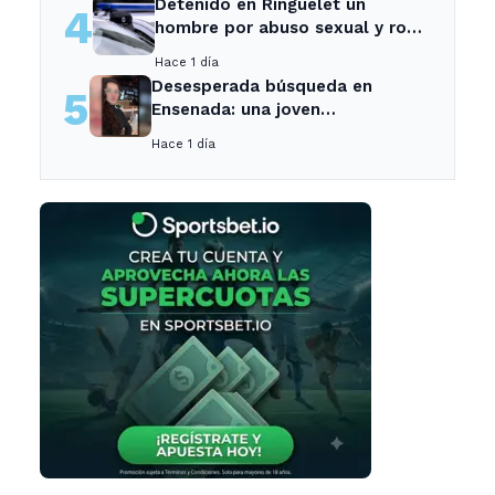
Detenido en Ringuelet un
4
hombre por abuso sexual y robo
a una adolescente
Hace 1 día
Desesperada búsqueda en
5
Ensenada: una joven
desaparecida tras cita con un
Hace 1 día
desconocido