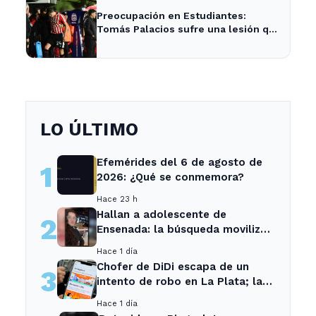
Preocupación en Estudiantes:
Tomás Palacios sufre una lesión que
afecta al equipo
LO ÚLTIMO
Efemérides del 6 de agosto de
1
2026: ¿Qué se conmemora?
Hace 23 h
Hallan a adolescente de
2
Ensenada: la búsqueda movilizó
a toda la comunidad
Hace 1 día
Chofer de DiDi escapa de un
3
intento de robo en La Plata; la
sospechosa es arrestada
Hace 1 día