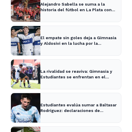
Alejandro Sabella se suma a la
historia del fútbol en La Plata con
nueva estatua en UNO
El empate sin goles deja a Gimnasia
y Aldosivi en la lucha por la
permanencia en La Plata
La rivalidad se reaviva: Gimnasia y
Estudiantes se enfrentan en el
clásico de La Plata
Estudiantes evalúa sumar a Baltasar
Rodríguez: declaraciones de
Alexander Medina