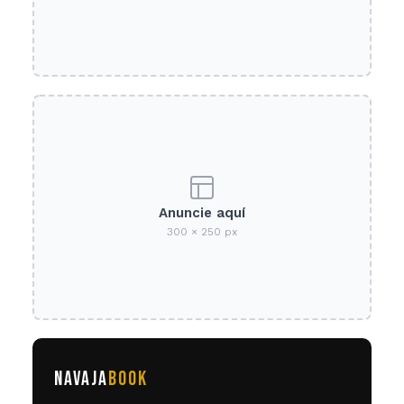
Anuncie aquí
300 × 250 px
NAVAJA
BOOK