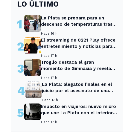
LO ÚLTIMO
La Plata se prepara para un
1
descenso de temperaturas tras
el intenso temporal de hoy
Hace 16 h
El streaming de 0221 Play ofrece
2
entretenimiento y noticias para
los vecinos de La Plata y
Hace 17 h
Ensenada.
Troglio destaca el gran
3
momento de Gimnasia y revela
su mayor desilusión como
Hace 17 h
entrenador
La Plata: alegatos finales en el
4
juicio por el asesinato de una
empleada en el trabajo
Hace 17 h
Impacto en viajeros: nuevo micro
5
que une La Plata con el interior
no recogerá pasajeros en un
Hace 17 h
tramo específico