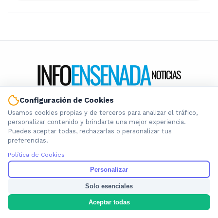
Configuración de Cookies
Información local que importa. Noticias de Ensenada, La
Usamos cookies propias y de terceros para analizar el tráfico,
Plata y la provincia de Buenos Aires.
personalizar contenido y brindarte una mejor experiencia.
Puedes aceptar todas, rechazarlas o personalizar tus
preferencias.
Política de Cookies
Personalizar
Nosotros
Cookies
Solo esenciales
Privacidad
Aceptar todas
Términos