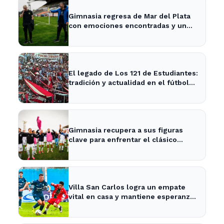
Gimnasia regresa de Mar del Plata
con emociones encontradas y un
nuevo desafío en puerta
El legado de Los 121 de Estudiantes:
tradición y actualidad en el fútbol
local
Gimnasia recupera a sus figuras
clave para enfrentar el clásico
platense este fin de semana
Villa San Carlos logra un empate
vital en casa y mantiene esperanzas
de salvación