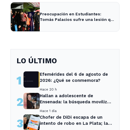
Preocupación en Estudiantes:
Tomás Palacios sufre una lesión que
afecta al equipo
LO ÚLTIMO
Efemérides del 6 de agosto de
1
2026: ¿Qué se conmemora?
Hace 20 h
Hallan a adolescente de
2
Ensenada: la búsqueda movilizó
a toda la comunidad
Hace 1 día
Chofer de DiDi escapa de un
3
intento de robo en La Plata; la
sospechosa es arrestada