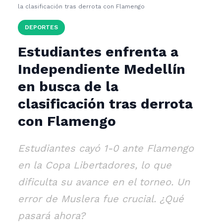
la clasificación tras derrota con Flamengo
DEPORTES
Estudiantes enfrenta a
Independiente Medellín
en busca de la
clasificación tras derrota
con Flamengo
Estudiantes cayó 1-0 ante Flamengo
en la Copa Libertadores, lo que
dificulta su avance en el torneo. Un
error de Muslera fue crucial. ¿Qué
pasará ahora?