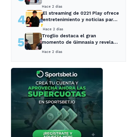
el intenso temporal de hoy
Hace 2 días
El streaming de 0221 Play ofrece
4
entretenimiento y noticias para
los vecinos de La Plata y
Hace 2 días
Ensenada.
Troglio destaca el gran
5
momento de Gimnasia y revela
su mayor desilusión como
Hace 2 días
entrenador