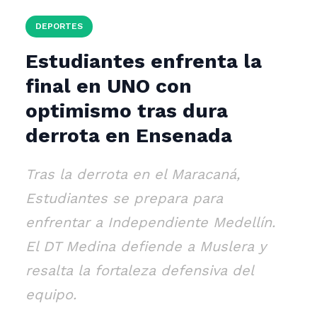
DEPORTES
Estudiantes enfrenta la
final en UNO con
optimismo tras dura
derrota en Ensenada
Tras la derrota en el Maracaná,
Estudiantes se prepara para
enfrentar a Independiente Medellín.
El DT Medina defiende a Muslera y
resalta la fortaleza defensiva del
equipo.