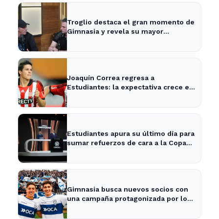
Troglio destaca el gran momento de
Gimnasia y revela su mayor
desilusión como entrenador
Joaquín Correa regresa a
Estudiantes: la expectativa crece en
City Bell para su presentación
Estudiantes apura su último día para
sumar refuerzos de cara a la Copa
Libertadores
Gimnasia busca nuevos socios con
una campaña protagonizada por los
Barros Schelotto