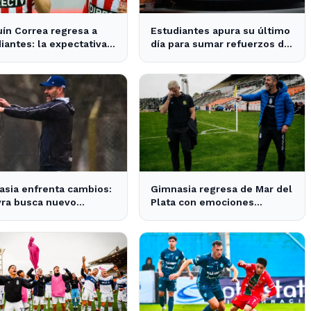
ín Correa regresa a
Estudiantes apura su último
iantes: la expectativa
día para sumar refuerzos de
 en City Bell para su
cara a la Copa Libertadores
entación
sia enfrenta cambios:
Gimnasia regresa de Mar del
yra busca nuevo
Plata con emociones
or tras la salida de
encontradas y un nuevo
o
desafío en puerta