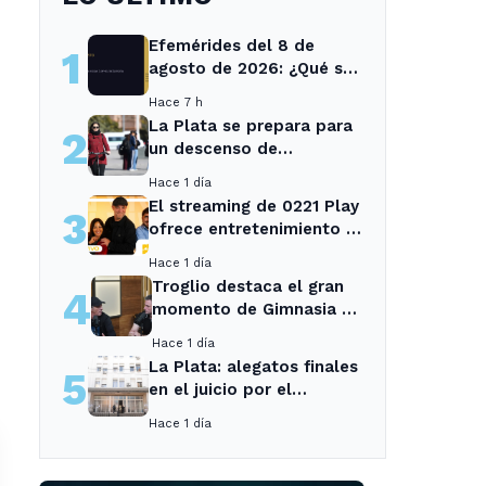
Efemérides del 8 de
1
agosto de 2026: ¿Qué se
conmemora?
Hace 7 h
La Plata se prepara para
2
un descenso de
temperaturas tras el
Hace 1 día
intenso temporal de hoy
El streaming de 0221 Play
3
ofrece entretenimiento y
noticias para los vecinos
Hace 1 día
de La Plata y Ensenada.
Troglio destaca el gran
4
momento de Gimnasia y
revela su mayor
Hace 1 día
desilusión como
La Plata: alegatos finales
5
entrenador
en el juicio por el
asesinato de una
Hace 1 día
empleada en el trabajo