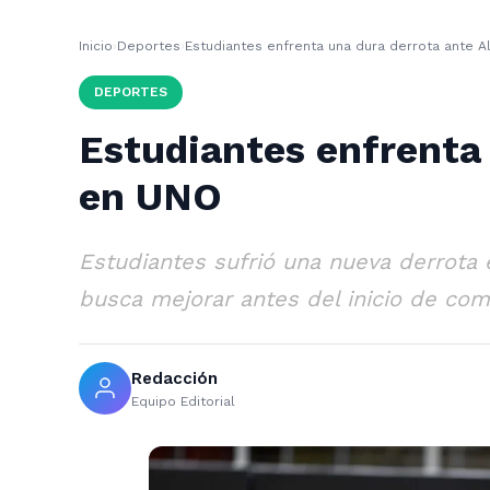
Inicio
›
Deportes
›
Estudiantes enfrenta una dura derrota ante A
DEPORTES
Estudiantes enfrenta 
en UNO
Estudiantes sufrió una nueva derrota 
busca mejorar antes del inicio de comp
Redacción
Equipo Editorial