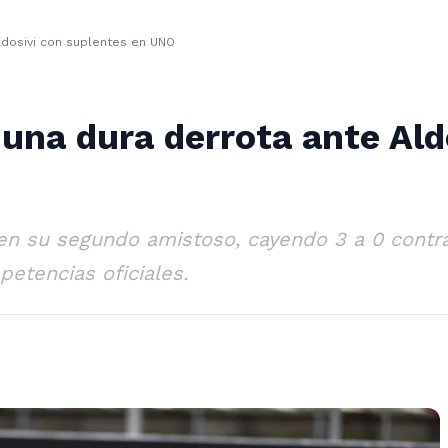
ldosivi con suplentes en UNO
una dura derrota ante Ald
en su segundo amistoso, cayendo 3 a 0 contra
etencias oficiales.