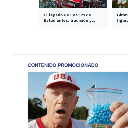
El legado de Los 121 de
Gimna
Estudiantes: tradición y
figur
actualidad en el fútbol local
el cl
de s