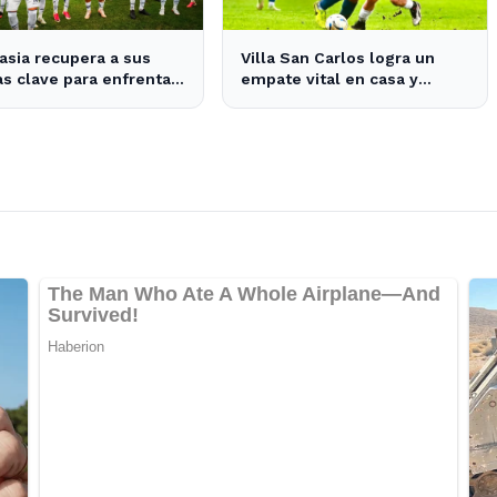
sia recupera a sus
Villa San Carlos logra un
as clave para enfrentar
empate vital en casa y
ásico platense este fin
mantiene esperanzas de
emana
salvación