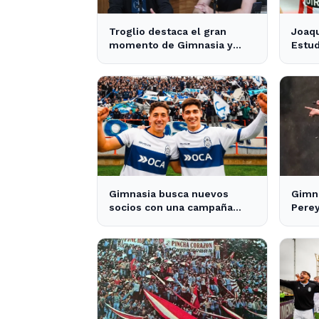
Troglio destaca el gran
Joaqu
momento de Gimnasia y
Estud
revela su mayor desilusión
crece
como entrenador
pres
Gimnasia busca nuevos
Gimna
socios con una campaña
Pere
protagonizada por los Barros
jugad
Schelotto
Merl