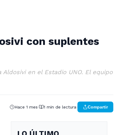
osivi con suplentes
 Aldosivi en el Estadio UNO. El equipo
Hace 1 mes
1 min de lectura
Compartir
LO ÚLTIMO