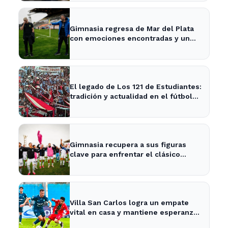
Gimnasia regresa de Mar del Plata
con emociones encontradas y un
nuevo desafío en puerta
El legado de Los 121 de Estudiantes:
tradición y actualidad en el fútbol
local
Gimnasia recupera a sus figuras
clave para enfrentar el clásico
platense este fin de semana
Villa San Carlos logra un empate
vital en casa y mantiene esperanzas
de salvación