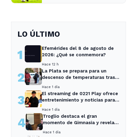
LO ÚLTIMO
Efemérides del 8 de agosto de
1
2026: ¿Qué se conmemora?
Hace 12 h
La Plata se prepara para un
2
descenso de temperaturas tras
el intenso temporal de hoy
Hace 1 día
El streaming de 0221 Play ofrece
3
entretenimiento y noticias para
los vecinos de La Plata y
Hace 1 día
Ensenada.
Troglio destaca el gran
4
momento de Gimnasia y revela
su mayor desilusión como
Hace 1 día
entrenador