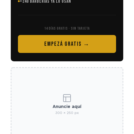
+240 BARBERÍAS YA LO USAN
14 DÍAS GRATIS · SIN TARJETA
EMPEZÁ GRATIS →
Anuncie aquí
300 × 250 px