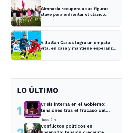
Gimnasia recupera a sus figuras
clave para enfrentar el clásico
platense este fin de semana
Villa San Carlos logra un empate
vital en casa y mantiene esperanzas
de salvación
LO ÚLTIMO
Crisis interna en el Gobierno:
1
tensiones tras el fracaso del
Senado
Hace 9 h
Conflictos políticos en
2
Ensenada: tensión creciente