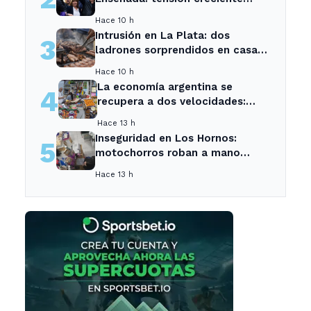
entre sectores locales
Hace 10 h
Intrusión en La Plata: dos
3
ladrones sorprendidos en casa
de vecina tras asado.
Hace 10 h
La economía argentina se
4
recupera a dos velocidades:
crecen el agro y la energía, pero
Hace 13 h
caen el empleo y el consumo -
Inseguridad en Los Hornos:
5
Neuquen Post
motochorros roban a mano
armada en tienda de mascotas
Hace 13 h