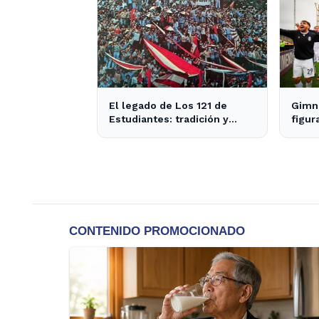
El legado de Los 121 de
Gimna
Estudiantes: tradición y
figur
actualidad en el fútbol local
el cl
de s