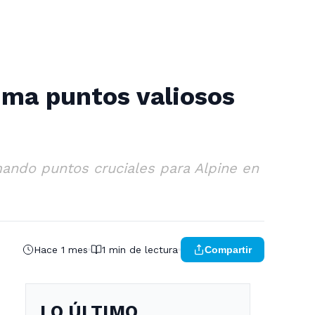
uma puntos valiosos
mando puntos cruciales para Alpine en
Hace 1 mes
1 min de lectura
Compartir
LO ÚLTIMO