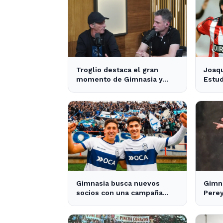
Troglio destaca el gran
Joaqu
momento de Gimnasia y
Estud
revela su mayor desilusión
crece
como entrenador
pres
Gimnasia busca nuevos
Gimna
socios con una campaña
Pere
protagonizada por los Barros
jugad
Schelotto
Merl