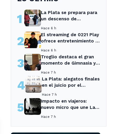
La Plata se prepara para
1
un descenso de
temperaturas tras el
Hace 6 h
intenso temporal de hoy
El streaming de 0221 Play
2
ofrece entretenimiento y
noticias para los vecinos
Hace 6 h
de La Plata y Ensenada.
Troglio destaca el gran
3
momento de Gimnasia y
revela su mayor
Hace 7 h
desilusión como
La Plata: alegatos finales
4
entrenador
en el juicio por el
asesinato de una
Hace 7 h
empleada en el trabajo
Impacto en viajeros:
5
nuevo micro que une La
Plata con el interior no
Hace 7 h
recogerá pasajeros en un
tramo específico