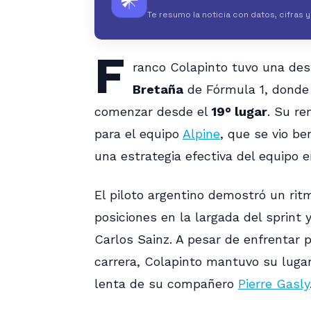
𒀭
Te resumo la noticia con datos, cifras 
F
ranco Colapinto tuvo una des
Bretaña
de Fórmula 1, donde 
comenzar desde el
19° lugar
. Su r
para el equipo
Alpine
, que se vio be
una estrategia efectiva del equipo e
El piloto argentino demostró un rit
posiciones en la largada del sprint
Carlos Sainz. A pesar de enfrentar
carrera, Colapinto mantuvo su luga
lenta de su compañero
Pierre Gasly