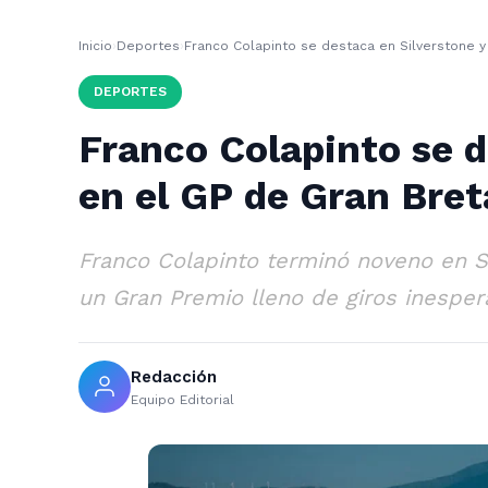
Inicio
›
Deportes
›
Franco Colapinto se destaca en Silverstone 
DEPORTES
Franco Colapinto se d
en el GP de Gran Bre
Franco Colapinto terminó noveno en S
un Gran Premio lleno de giros inesper
Redacción
Equipo Editorial