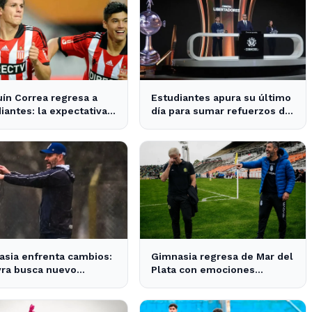
ín Correa regresa a
Estudiantes apura su último
iantes: la expectativa
día para sumar refuerzos de
 en City Bell para su
cara a la Copa Libertadores
entación
sia enfrenta cambios:
Gimnasia regresa de Mar del
yra busca nuevo
Plata con emociones
or tras la salida de
encontradas y un nuevo
o
desafío en puerta