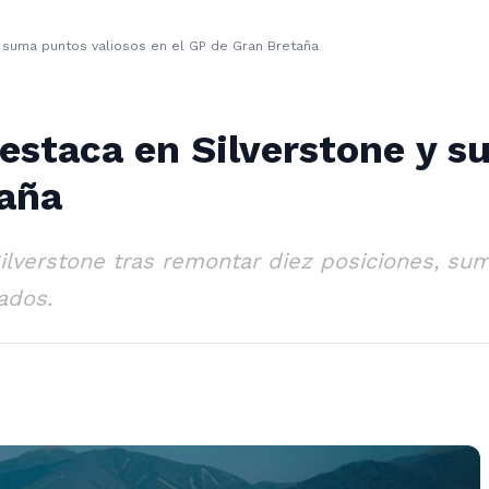
y suma puntos valiosos en el GP de Gran Bretaña
estaca en Silverstone y s
taña
ilverstone tras remontar diez posiciones, su
ados.