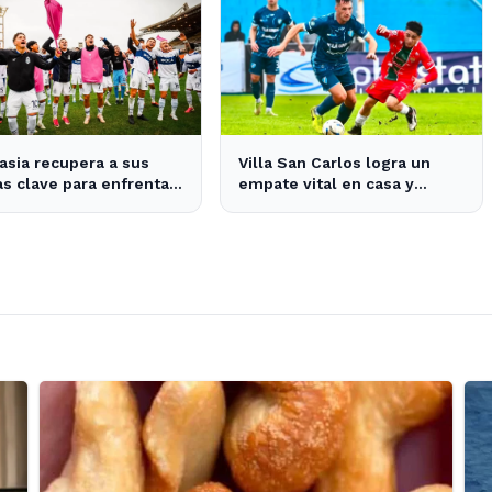
sia recupera a sus
Villa San Carlos logra un
as clave para enfrentar
empate vital en casa y
ásico platense este fin
mantiene esperanzas de
emana
salvación