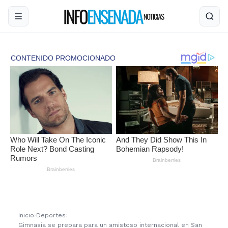
Inicio
›
Deportes
›
Gimnasia se prepara para un amistoso internacional en San