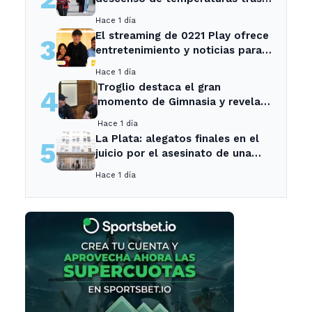
el intenso temporal de hoy
Hace 1 día
El streaming de 0221 Play ofrece
3
entretenimiento y noticias para
los vecinos de La Plata y
Hace 1 día
Ensenada.
Troglio destaca el gran
4
momento de Gimnasia y revela
su mayor desilusión como
Hace 1 día
entrenador
La Plata: alegatos finales en el
5
juicio por el asesinato de una
empleada en el trabajo
Hace 1 día