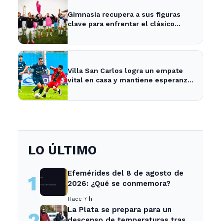
Gimnasia recupera a sus figuras
clave para enfrentar el clásico
platense este fin de semana
Villa San Carlos logra un empate
vital en casa y mantiene esperanzas
de salvación
LO ÚLTIMO
Efemérides del 8 de agosto de
1
2026: ¿Qué se conmemora?
Hace 7 h
La Plata se prepara para un
2
descenso de temperaturas tras