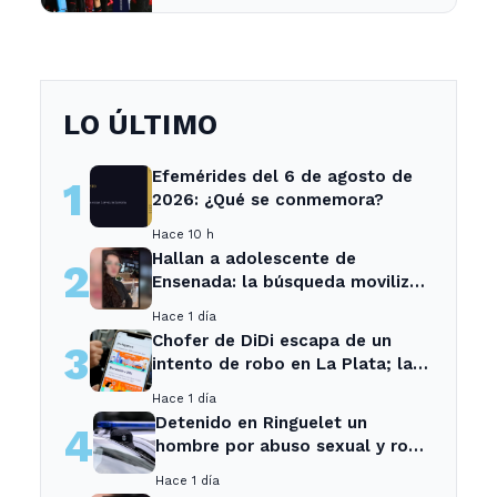
LO ÚLTIMO
Efemérides del 6 de agosto de
1
2026: ¿Qué se conmemora?
Hace 10 h
Hallan a adolescente de
2
Ensenada: la búsqueda movilizó
a toda la comunidad
Hace 1 día
Chofer de DiDi escapa de un
3
intento de robo en La Plata; la
sospechosa es arrestada
Hace 1 día
Detenido en Ringuelet un
4
hombre por abuso sexual y robo
a una adolescente
Hace 1 día