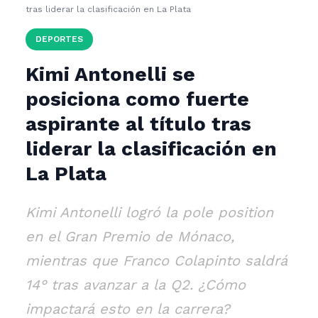
tras liderar la clasificación en La Plata
DEPORTES
Kimi Antonelli se
posiciona como fuerte
aspirante al título tras
liderar la clasificación en
La Plata
Kimi Antonelli logró la pole position
en el Gran Premio de Mónaco,
mientras que Franco Colapinto saldrá
14° tras avanzar a la Q2. ¿Cómo
impactará esto en la carrera?