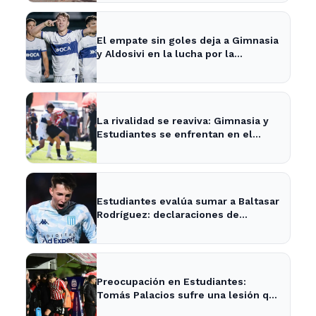
El empate sin goles deja a Gimnasia
y Aldosivi en la lucha por la
permanencia en La Plata
La rivalidad se reaviva: Gimnasia y
Estudiantes se enfrentan en el
clásico de La Plata
Estudiantes evalúa sumar a Baltasar
Rodríguez: declaraciones de
Alexander Medina
Preocupación en Estudiantes:
Tomás Palacios sufre una lesión que
afecta al equipo