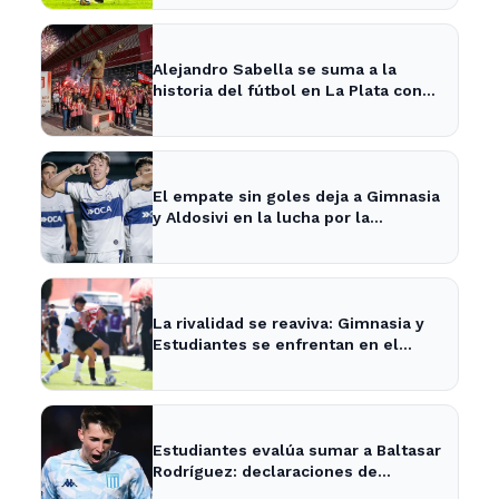
Alejandro Sabella se suma a la
historia del fútbol en La Plata con
nueva estatua en UNO
El empate sin goles deja a Gimnasia
y Aldosivi en la lucha por la
permanencia en La Plata
La rivalidad se reaviva: Gimnasia y
Estudiantes se enfrentan en el
clásico de La Plata
Estudiantes evalúa sumar a Baltasar
Rodríguez: declaraciones de
Alexander Medina