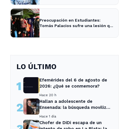
Preocupación en Estudiantes:
Tomás Palacios sufre una lesión que
afecta al equipo
LO ÚLTIMO
Efemérides del 6 de agosto de
1
2026: ¿Qué se conmemora?
Hace 20 h
Hallan a adolescente de
2
Ensenada: la búsqueda movilizó
a toda la comunidad
Hace 1 día
Chofer de DiDi escapa de un
3
intento de robo en La Plata; la