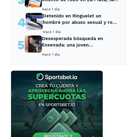
sospechosa es arrestada
Hace 1 día
Detenido en Ringuelet un
4
hombre por abuso sexual y robo
a una adolescente
Hace 1 día
Desesperada búsqueda en
5
Ensenada: una joven
desaparecida tras cita con un
Hace 1 día
desconocido