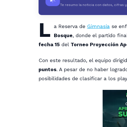
Te resumo la noticia con datos, cifras 
L
a Reserva de
Gimnasia
se enf
Bosque
, donde el partido fin
fecha 15
del
Torneo Proyección Ap
Con este resultado, el equipo dirigi
puntos
. A pesar de no haber logrado
posibilidades de clasificar a los pla