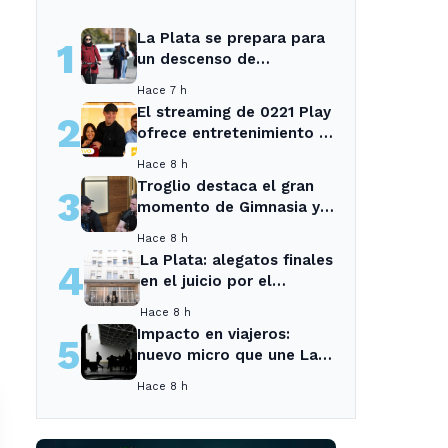
La Plata se prepara para
1
un descenso de
temperaturas tras el
Hace 7 h
intenso temporal de hoy
El streaming de 0221 Play
2
ofrece entretenimiento y
noticias para los vecinos
Hace 8 h
de La Plata y Ensenada.
Troglio destaca el gran
3
momento de Gimnasia y
revela su mayor
Hace 8 h
desilusión como
La Plata: alegatos finales
4
entrenador
en el juicio por el
asesinato de una
Hace 8 h
empleada en el trabajo
Impacto en viajeros:
5
nuevo micro que une La
Plata con el interior no
Hace 8 h
recogerá pasajeros en un
tramo específico