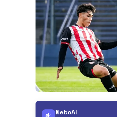
NeboAI
𒀭