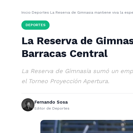
Inicio
›
Deportes
›
La Reserva de Gimnasia mantiene viva la esp
DEPORTES
La Reserva de Gimnas
Barracas Central
La Reserva de Gimnasia sumó un empat
el Torneo Proyección Apertura.
Fernando Sosa
Editor de Deportes