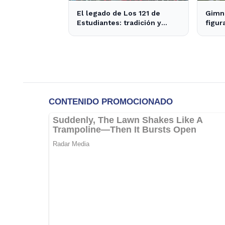
El legado de Los 121 de
Gimna
Estudiantes: tradición y
figur
actualidad en el fútbol local
el cl
de s