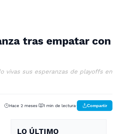
anza tras empatar con
o vivas sus esperanzas de playoffs en
Hace 2 meses
1 min de lectura
Compartir
LO ÚLTIMO