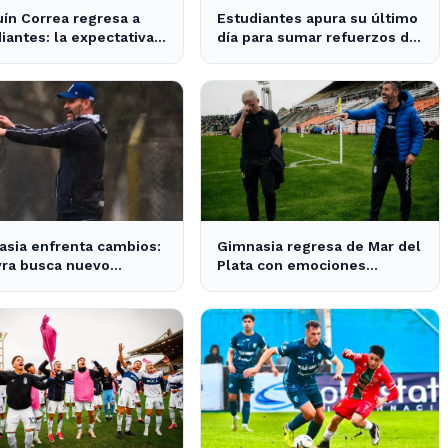
ín Correa regresa a
Estudiantes apura su último
iantes: la expectativa
día para sumar refuerzos de
 en City Bell para su
cara a la Copa Libertadores
entación
sia enfrenta cambios:
Gimnasia regresa de Mar del
yra busca nuevo
Plata con emociones
or tras la salida de
encontradas y un nuevo
o
desafío en puerta