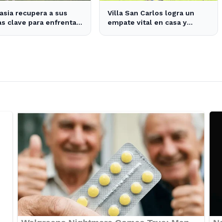
sia recupera a sus
Villa San Carlos logra un
as clave para enfrentar
empate vital en casa y
ásico platense este fin
mantiene esperanzas de
emana
salvación