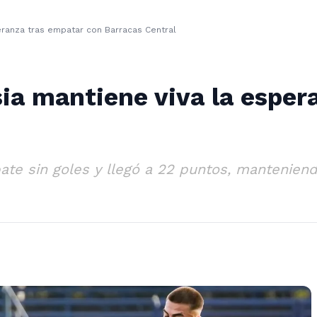
eranza tras empatar con Barracas Central
ia mantiene viva la esper
e sin goles y llegó a 22 puntos, manteniend