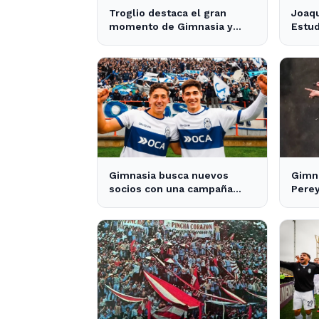
Troglio destaca el gran
Joaqu
momento de Gimnasia y
Estud
revela su mayor desilusión
crece
como entrenador
pres
Gimnasia busca nuevos
Gimna
socios con una campaña
Pere
protagonizada por los Barros
jugad
Schelotto
Merl