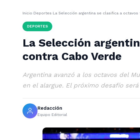
Inicio
›
Deportes
›
La Selección argentina se clasifica a octavos
DEPORTES
La Selección argentin
contra Cabo Verde
Argentina avanzó a los octavos del M
en el alargue. El próximo desafío será
Redacción
Equipo Editorial