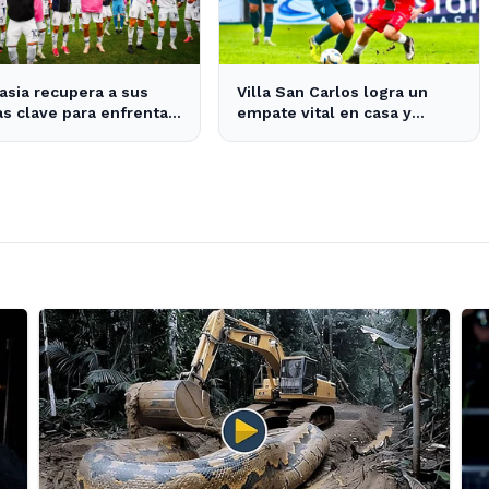
sia recupera a sus
Villa San Carlos logra un
as clave para enfrentar
empate vital en casa y
ásico platense este fin
mantiene esperanzas de
emana
salvación