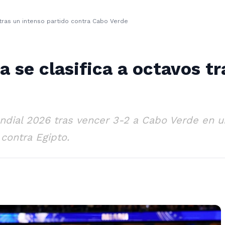
 tras un intenso partido contra Cabo Verde
a se clasifica a octavos tr
undial 2026 tras vencer 3-2 a Cabo Verde en u
 contra Egipto.