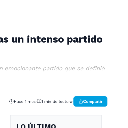
as un intenso partido
n emocionante partido que se definió
Hace 1 mes
1 min de lectura
Compartir
LO ÚLTIMO