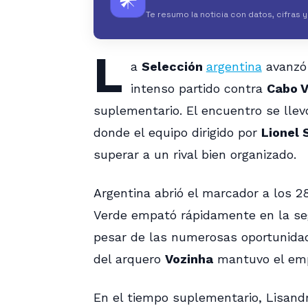
𒀭
Te resumo la noticia con datos, cifras 
L
a
Selección
argentina
avanzó 
intenso partido contra
Cabo 
suplementario. El encuentro se llev
donde el equipo dirigido por
Lionel 
superar a un rival bien organizado.
Argentina abrió el marcador a los 
Verde empató rápidamente en la seg
pesar de las numerosas oportunidade
del arquero
Vozinha
mantuvo el empa
En el tiempo suplementario, Lisand