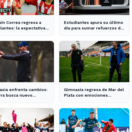
ín Correa regresa a
Estudiantes apura su último
iantes: la expectativa
día para sumar refuerzos de
 en City Bell para su
cara a la Copa Libertadores
entación
sia enfrenta cambios:
Gimnasia regresa de Mar del
yra busca nuevo
Plata con emociones
or tras la salida de
encontradas y un nuevo
o
desafío en puerta