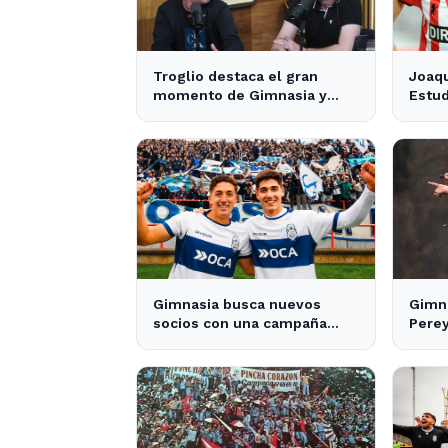
Troglio destaca el gran
Joaqu
momento de Gimnasia y
Estud
revela su mayor desilusión
crece
como entrenador
pres
Gimnasia busca nuevos
Gimna
socios con una campaña
Pere
protagonizada por los Barros
jugad
Schelotto
Merl