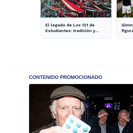
El legado de Los 121 de
Gimna
Estudiantes: tradición y
figur
actualidad en el fútbol local
el cl
de s