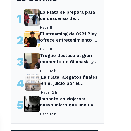
La Plata se prepara para
1
un descenso de
temperaturas tras el
Hace 11 h
intenso temporal de hoy
El streaming de 0221 Play
2
ofrece entretenimiento y
noticias para los vecinos
Hace 11 h
de La Plata y Ensenada.
Troglio destaca el gran
3
momento de Gimnasia y
revela su mayor
Hace 12 h
desilusión como
La Plata: alegatos finales
4
entrenador
en el juicio por el
asesinato de una
Hace 12 h
empleada en el trabajo
Impacto en viajeros:
5
nuevo micro que une La
Plata con el interior no
Hace 12 h
recogerá pasajeros en un
tramo específico