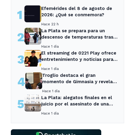
Efemérides del 8 de agosto de
1
2026: ¿Qué se conmemora?
Hace 22 h
La Plata se prepara para un
2
descenso de temperaturas tras
el intenso temporal de hoy
Hace 1 día
El streaming de 0221 Play ofrece
3
entretenimiento y noticias para
los vecinos de La Plata y
Hace 1 día
Ensenada.
Troglio destaca el gran
4
momento de Gimnasia y revela
su mayor desilusión como
Hace 1 día
entrenador
La Plata: alegatos finales en el
5
juicio por el asesinato de una
empleada en el trabajo
Hace 1 día