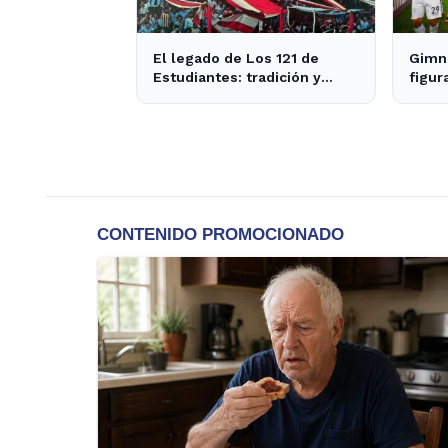
El legado de Los 121 de
Gimna
Estudiantes: tradición y
figur
actualidad en el fútbol local
el cl
de s