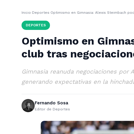
Inicio
›
Deportes
›
Optimismo en Gimnasia: Alexis Steimbach podr
DEPORTES
Optimismo en Gimnasi
club tras negociacion
Gimnasia reanuda negociaciones por A
generando expectativas en la hinchad
Fernando Sosa
Editor de Deportes