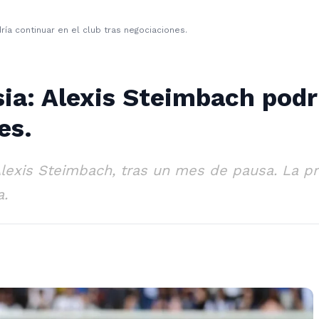
ía continuar en el club tras negociaciones.
a: Alexis Steimbach podrí
es.
lexis Steimbach, tras un mes de pausa. La pr
a.