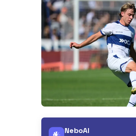
NeboAI
𒀭