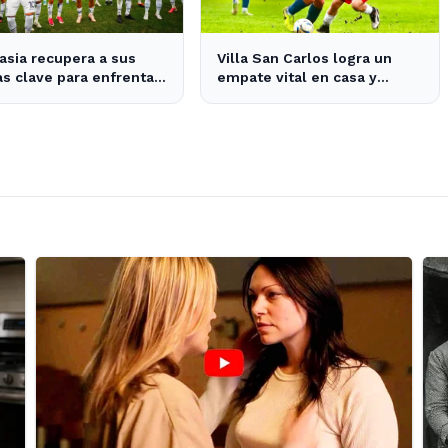
sia recupera a sus
Villa San Carlos logra un
as clave para enfrentar
empate vital en casa y
ásico platense este fin
mantiene esperanzas de
emana
salvación