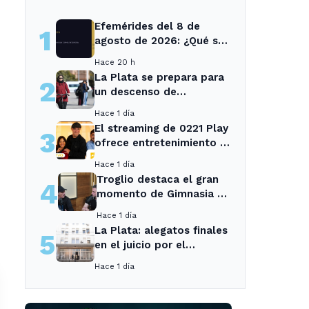
Efemérides del 8 de
1
agosto de 2026: ¿Qué se
conmemora?
Hace 20 h
La Plata se prepara para
2
un descenso de
temperaturas tras el
Hace 1 día
intenso temporal de hoy
El streaming de 0221 Play
3
ofrece entretenimiento y
noticias para los vecinos
Hace 1 día
de La Plata y Ensenada.
Troglio destaca el gran
4
momento de Gimnasia y
revela su mayor
Hace 1 día
desilusión como
La Plata: alegatos finales
5
entrenador
en el juicio por el
asesinato de una
Hace 1 día
empleada en el trabajo