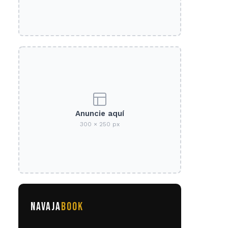
Anuncie aquí
300 × 250 px
NAVAJA
BOOK