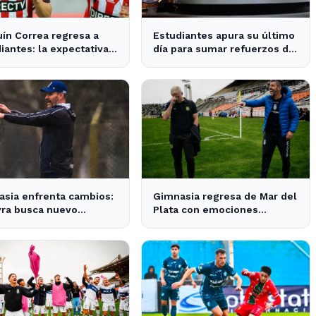
ín Correa regresa a
Estudiantes apura su último
iantes: la expectativa
día para sumar refuerzos de
 en City Bell para su
cara a la Copa Libertadores
entación
sia enfrenta cambios:
Gimnasia regresa de Mar del
yra busca nuevo
Plata con emociones
or tras la salida de
encontradas y un nuevo
o
desafío en puerta