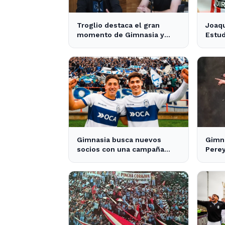
Troglio destaca el gran
Joaqu
momento de Gimnasia y
Estud
revela su mayor desilusión
crece
como entrenador
pres
Gimnasia busca nuevos
Gimna
socios con una campaña
Pere
protagonizada por los Barros
jugad
Schelotto
Merl