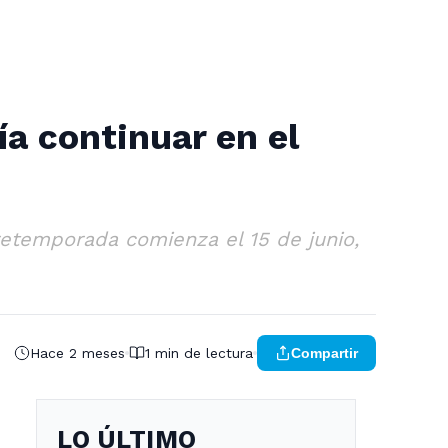
a continuar en el
etemporada comienza el 15 de junio,
Hace 2 meses
1 min de lectura
Compartir
LO ÚLTIMO