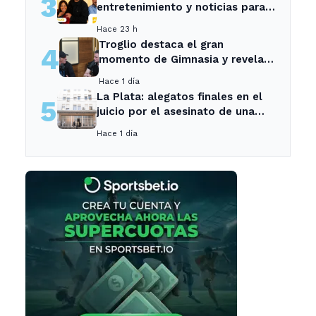
3
entretenimiento y noticias para
los vecinos de La Plata y
Hace 23 h
Ensenada.
Troglio destaca el gran
4
momento de Gimnasia y revela
su mayor desilusión como
Hace 1 día
entrenador
La Plata: alegatos finales en el
5
juicio por el asesinato de una
empleada en el trabajo
Hace 1 día