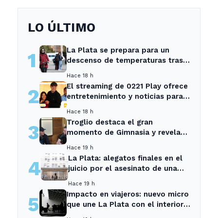
LO ÚLTIMO
La Plata se prepara para un
1
descenso de temperaturas tras
el intenso temporal de hoy
Hace 18 h
El streaming de 0221 Play ofrece
2
entretenimiento y noticias para
los vecinos de La Plata y
Hace 18 h
Ensenada.
Troglio destaca el gran
3
momento de Gimnasia y revela
su mayor desilusión como
Hace 19 h
entrenador
La Plata: alegatos finales en el
4
juicio por el asesinato de una
empleada en el trabajo
Hace 19 h
Impacto en viajeros: nuevo micro
5
que une La Plata con el interior
no recogerá pasajeros en un