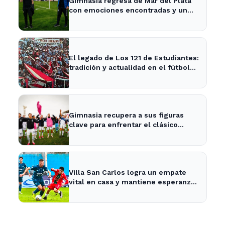
Gimnasia regresa de Mar del Plata
con emociones encontradas y un
nuevo desafío en puerta
El legado de Los 121 de Estudiantes:
tradición y actualidad en el fútbol
local
Gimnasia recupera a sus figuras
clave para enfrentar el clásico
platense este fin de semana
Villa San Carlos logra un empate
vital en casa y mantiene esperanzas
de salvación