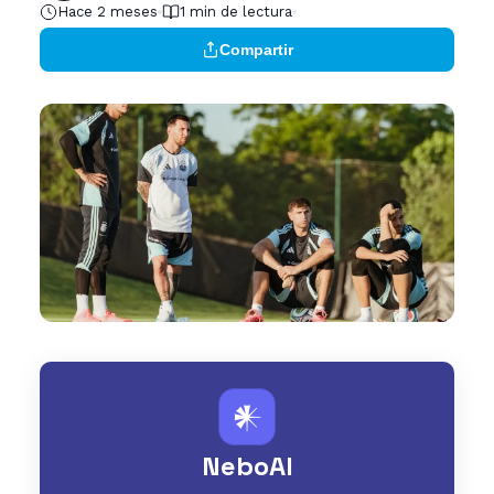
Hace 2 meses
1 min de lectura
Compartir
𒀭
NeboAI