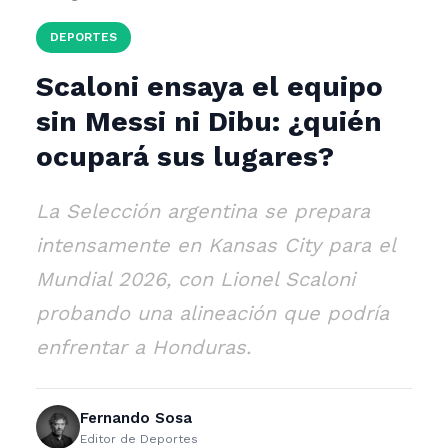
DEPORTES
Scaloni ensaya el equipo
sin Messi ni Dibu: ¿quién
ocupará sus lugares?
La Selección argentina se prepara
intensamente en Kansas City para el
Mundial 2026, con Lionel Scaloni
probando una alineación que podría
enfrentar a Honduras.
Fernando Sosa
Editor de Deportes