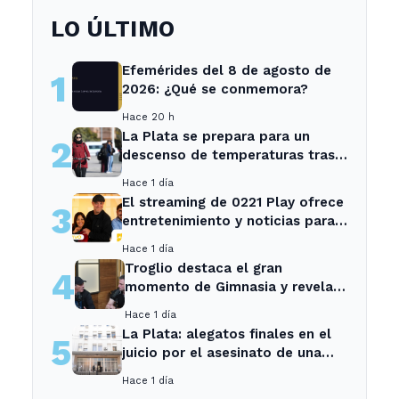
LO ÚLTIMO
Efemérides del 8 de agosto de
1
2026: ¿Qué se conmemora?
Hace 20 h
La Plata se prepara para un
2
descenso de temperaturas tras
el intenso temporal de hoy
Hace 1 día
El streaming de 0221 Play ofrece
3
entretenimiento y noticias para
los vecinos de La Plata y
Hace 1 día
Ensenada.
Troglio destaca el gran
4
momento de Gimnasia y revela
su mayor desilusión como
Hace 1 día
entrenador
La Plata: alegatos finales en el
5
juicio por el asesinato de una
empleada en el trabajo
Hace 1 día