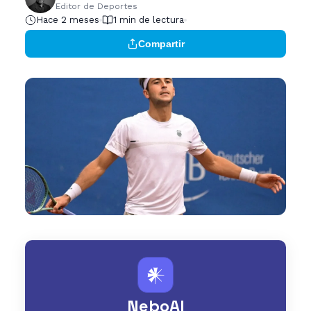
Editor de Deportes
Hace 2 meses
1 min de lectura
Compartir
𒀭
NeboAI