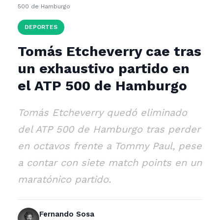
500 de Hamburgo
DEPORTES
Tomás Etcheverry cae tras
un exhaustivo partido en
el ATP 500 de Hamburgo
Tomás Etcheverry quedó eliminado
del ATP 500 de Hamburgo tras perder
en octavos frente a Tommy Paul, pese
a contar con siete match points en un
maratónico partido.
Fernando Sosa