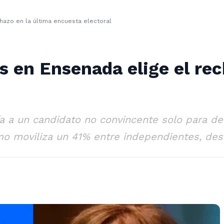
hazo en la última encuesta electoral
s en Ensenada elige el rec
ía a un candidato no convincente solo para de
smo moviliza un 41% entre independientes, dest