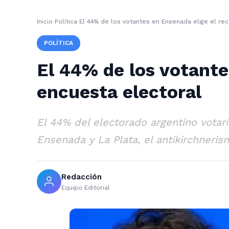
Inicio
›
Política
›
El 44% de los votantes en Ensenada elige el rec
POLÍTICA
El 44% de los votante
encuesta electoral
El 44% del electorado argentino votar
Ensenada y La Plata, el antikirchneri
Redacción
Equipo Editorial