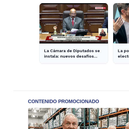
nacional
La Cámara de Diputados se
La po
instala: nuevos desafíos
elect
para la representación
super
provincial
2,6 p