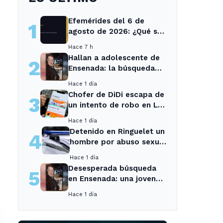
Efemérides del 6 de
1
agosto de 2026: ¿Qué se
conmemora?
Hace 7 h
Hallan a adolescente de
2
Ensenada: la búsqueda
movilizó a toda la
Hace 1 día
comunidad
Chofer de DiDi escapa de
3
un intento de robo en La
Plata; la sospechosa es
Hace 1 día
arrestada
Detenido en Ringuelet un
4
hombre por abuso sexual
y robo a una adolescente
Hace 1 día
Desesperada búsqueda
5
en Ensenada: una joven
desaparecida tras cita
Hace 1 día
con un desconocido