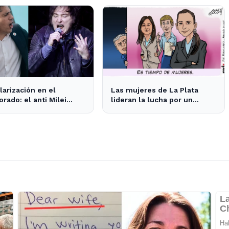
Plata y Ensenada
larización en el
Las mujeres de La Plata
orado: el anti Milei
lideran la lucha por un
a al anti peronismo por
cambio en las prioridades de
untos en La Plata
obras públicas