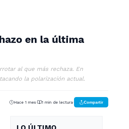
hazo en la última
rrotar al que más rechaza. En
acando la polarización actual.
Hace 1 mes
1 min de lectura
Compartir
LO ÚLTIMO