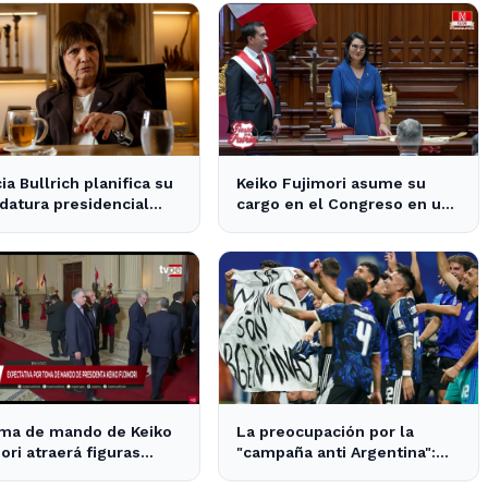
cia Bullrich planifica su
Keiko Fujimori asume su
datura presidencial
cargo en el Congreso en un
la posible reelección de
contexto de tensiones
políticas
oma de mando de Keiko
La preocupación por la
ori atraerá figuras
"campaña anti Argentina":
nacionales a Lima
opiniones divididas en La