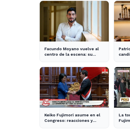
Facundo Moyano vuelve al
Patri
centro de la escena: su
candi
influencia en la política local
tras 
y los medios
Milei
Keiko Fujimori asume en el
La t
Congreso: reacciones y
Fujim
expectativas en la política
inter