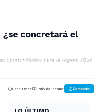
 ¿se concretará el
as oportunidades para la región. ¿Qué
Hace 1 mes
1 min de lectura
Compartir
LO ÚLTIMO