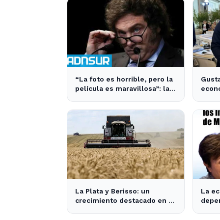
“La foto es horrible, pero la
Gusta
película es maravillosa”: la
econo
frase de Milei sobre la
un pa
economía argentina que
pasit
generó impacto - ADNSUR
Xuxa"
La Plata y Berisso: un
La ec
crecimiento destacado en la
depen
región supera la media
finan
nacional
- Inf