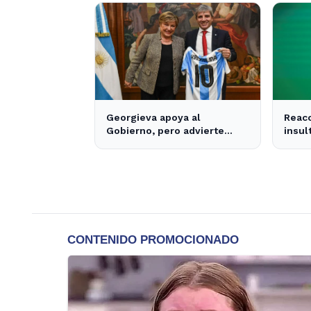
Georgieva apoya al
Reacc
Gobierno, pero advierte
insul
sobre la falta de nuevos
brasi
fondos del FMI para
impac
Argentina
local