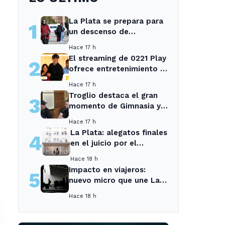
La Plata se prepara para
1
un descenso de
temperaturas tras el
Hace 17 h
intenso temporal de hoy
El streaming de 0221 Play
2
ofrece entretenimiento y
noticias para los vecinos
Hace 17 h
de La Plata y Ensenada.
Troglio destaca el gran
3
momento de Gimnasia y
revela su mayor
Hace 17 h
desilusión como
La Plata: alegatos finales
4
entrenador
en el juicio por el
asesinato de una
Hace 18 h
empleada en el trabajo
Impacto en viajeros:
5
nuevo micro que une La
Plata con el interior no
Hace 18 h
recogerá pasajeros en un
tramo específico