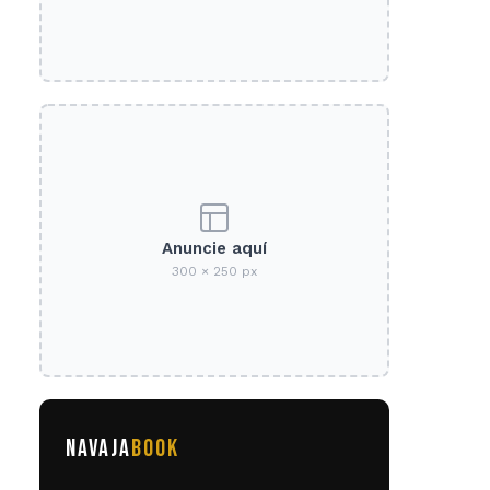
Anuncie aquí
300 × 250 px
NAVAJA
BOOK