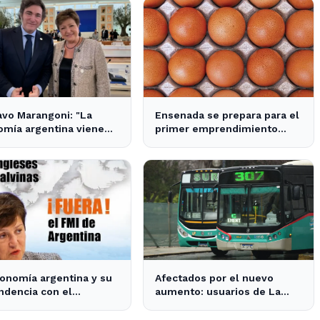
vo Marangoni: "La
Ensenada se prepara para el
mía argentina viene
primer emprendimiento
sito para el frente y un
avícola sustentable a nivel
o para atrás, como
mundial.
 - Radio Continental
onomía argentina y su
Afectados por el nuevo
dencia con el
aumento: usuarios de La
ciamiento internacional
Plata, Berisso y Ensenada
oBaires24
enfrentan tarifas más altas