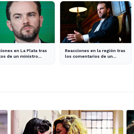
en el transporte público
iones en La Plata tras
Reacciones en la región tras
tos de un ministro
los comentarios de un
leño a Milei y su
ministro brasileño sobre
to en la economía
Milei y la economía
argentina