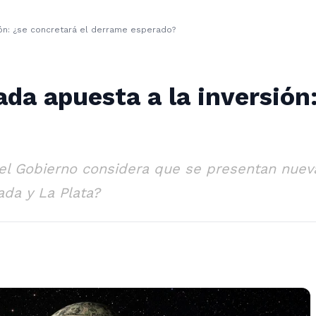
ión: ¿se concretará el derrame esperado?
da apuesta a la inversión:
 el Gobierno considera que se presentan nuev
da y La Plata?