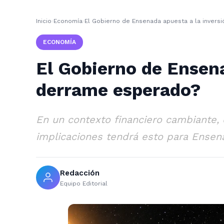
Inicio
›
Economía
›
El Gobierno de Ensenada apuesta a la invers
ECONOMÍA
El Gobierno de Ensena
derrame esperado?
En un contexto financiero cambiante,
implicaciones tendrá esto para Ensena
Redacción
Equipo Editorial