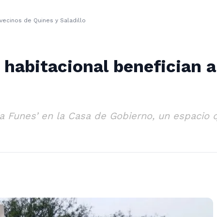
 vecinos de Quines y Saladillo
a habitacional benefician 
ia Funes’ en la Casa de Gobierno, un espacio 