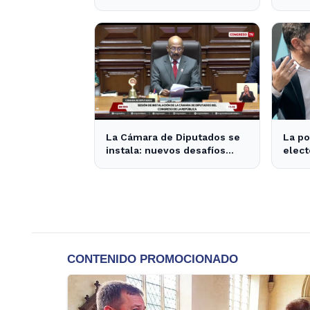
expectativas en la política
inter
nacional
La Cámara de Diputados se
La po
instala: nuevos desafíos
elect
para la representación
super
provincial
2,6 p