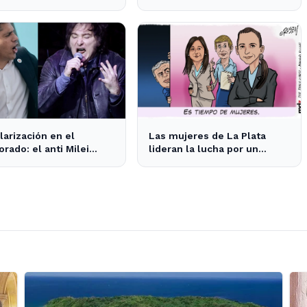
nacionales a Lima
opiniones divididas en La
Plata y Ensenada
larización en el
Las mujeres de La Plata
orado: el anti Milei
lideran la lucha por un
a al anti peronismo por
cambio en las prioridades de
untos en La Plata
obras públicas