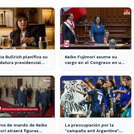
cia Bullrich planifica su
Keiko Fujimori asume su
datura presidencial
cargo en el Congreso en un
la posible reelección de
contexto de tensiones
políticas
oma de mando de Keiko
La preocupación por la
ori atraerá figuras
"campaña anti Argentina":