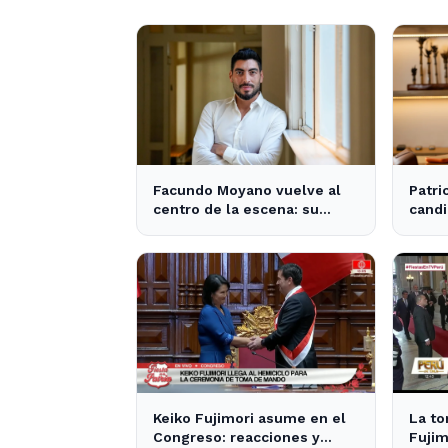
Facundo Moyano vuelve al
Patri
centro de la escena: su
candi
influencia en la política local
tras 
y los medios
Milei
Keiko Fujimori asume en el
La t
Congreso: reacciones y
Fujim