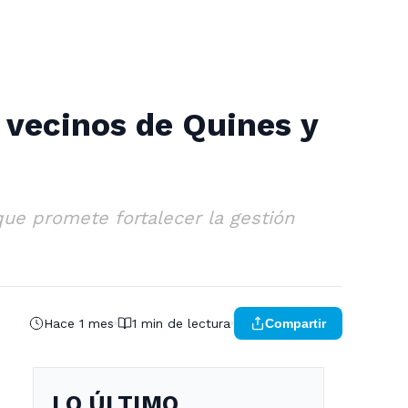
a vecinos de Quines y
que promete fortalecer la gestión
Hace 1 mes
1 min de lectura
Compartir
LO ÚLTIMO