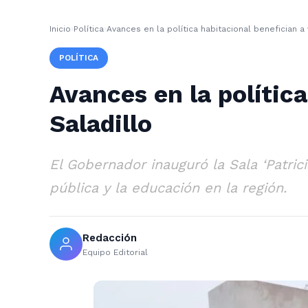
Inicio
›
Política
›
Avances en la política habitacional benefician a
POLÍTICA
Avances en la polític
Saladillo
El Gobernador inauguró la Sala ‘Patric
pública y la educación en la región.
Redacción
Equipo Editorial