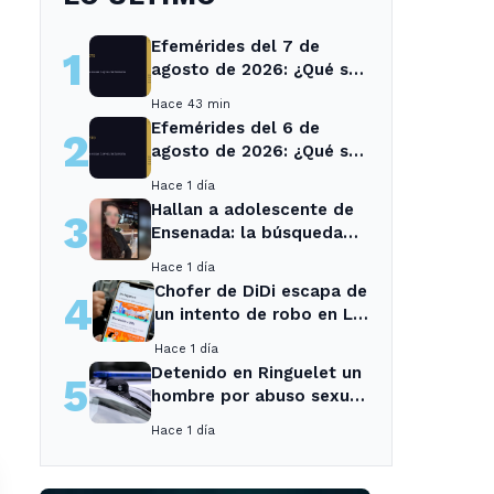
Efemérides del 7 de
1
agosto de 2026: ¿Qué se
conmemora?
Hace 43 min
Efemérides del 6 de
2
agosto de 2026: ¿Qué se
conmemora?
Hace 1 día
Hallan a adolescente de
3
Ensenada: la búsqueda
movilizó a toda la
Hace 1 día
comunidad
Chofer de DiDi escapa de
4
un intento de robo en La
Plata; la sospechosa es
Hace 1 día
arrestada
Detenido en Ringuelet un
5
hombre por abuso sexual
y robo a una adolescente
Hace 1 día