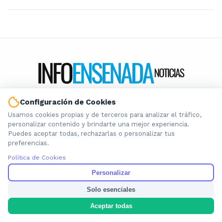
Configuración de Cookies
Información local que importa. Noticias de Ensenada, La
Plata y la provincia de Buenos Aires.
Usamos cookies propias y de terceros para analizar el tráfico,
personalizar contenido y brindarte una mejor experiencia.
Puedes aceptar todas, rechazarlas o personalizar tus
preferencias.
Política de Cookies
Nosotros
Personalizar
Cookies
Solo esenciales
Privacidad
Aceptar todas
Términos
Política de Contenido