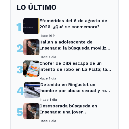
LO ÚLTIMO
Efemérides del 6 de agosto de
1
2026: ¿Qué se conmemora?
Hace 16 h
Hallan a adolescente de
2
Ensenada: la búsqueda movilizó
a toda la comunidad
Hace 1 día
Chofer de DiDi escapa de un
3
intento de robo en La Plata; la
sospechosa es arrestada
Hace 1 día
Detenido en Ringuelet un
4
hombre por abuso sexual y robo
a una adolescente
Hace 1 día
Desesperada búsqueda en
5
Ensenada: una joven
desaparecida tras cita con un
Hace 1 día
desconocido