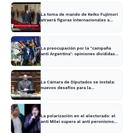
La toma de mando de Keiko Fujimori
atraerá figuras internacionales a
Lima
La preocupación por la "campaña
anti Argentina": opiniones divididas
en La Plata y Ensenada
La Cámara de Diputados se instala:
nuevos desafíos para la
representación provincial
La polarización en el electorado: el
anti Milei supera al anti peronismo
por 2,6 puntos en La Plata