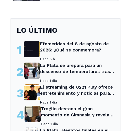
LO ÚLTIMO
Efemérides del 8 de agosto de
1
2026: ¿Qué se conmemora?
Hace 5 h
La Plata se prepara para un
2
descenso de temperaturas tras
el intenso temporal de hoy
Hace 1 día
El streaming de 0221 Play ofrece
3
entretenimiento y noticias para
los vecinos de La Plata y
Hace 1 día
Ensenada.
Troglio destaca el gran
4
momento de Gimnasia y revela
su mayor desilusión como
Hace 1 día
entrenador
La Plata: alegatos finales en el