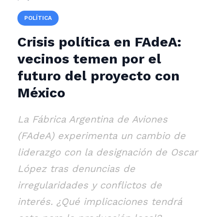
POLÍTICA
Crisis política en FAdeA:
vecinos temen por el
futuro del proyecto con
México
La Fábrica Argentina de Aviones
(FAdeA) experimenta un cambio de
liderazgo con la designación de Oscar
López tras denuncias de
irregularidades y conflictos de
interés. ¿Qué implicaciones tendrá