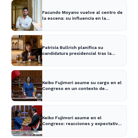
Facundo Moyano vuelve al centro de
la escena: su influencia en la
política local y los medios
Patricia Bullrich planifica su
candidatura presidencial tras la
posible reelección de Milei
Keiko Fujimori asume su cargo en el
Congreso en un contexto de
tensiones políticas
Keiko Fujimori asume en el
Congreso: reacciones y expectativas
en la política nacional