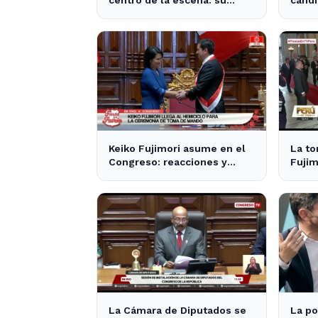
centro de la escena: su
candi
influencia en la política local
tras 
y los medios
Milei
Keiko Fujimori asume en el
La t
Congreso: reacciones y
Fujim
expectativas en la política
inter
nacional
La Cámara de Diputados se
La po