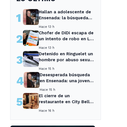
Hallan a adolescente de
1
Ensenada: la búsqueda
movilizó a toda la
Hace 13 h
comunidad
Chofer de DiDi escapa de
2
un intento de robo en La
Plata; la sospechosa es
Hace 13 h
arrestada
Detenido en Ringuelet un
3
hombre por abuso sexual
y robo a una adolescente
Hace 15 h
Desesperada búsqueda
4
en Ensenada: una joven
desaparecida tras cita
Hace 15 h
con un desconocido
El cierre de un
5
restaurante en City Bell
deja sin opciones a los
Hace 16 h
vecinos del área.