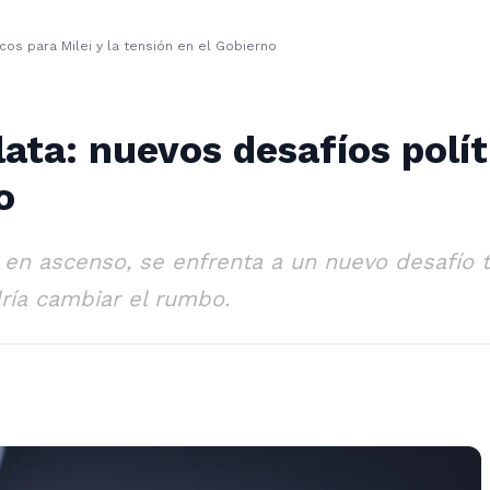
icos para Milei y la tensión en el Gobierno
lata: nuevos desafíos polít
o
ica en ascenso, se enfrenta a un nuevo desafío 
ría cambiar el rumbo.