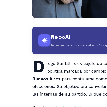
NeboAI
𒀭
Te resumo la noticia con datos, cifras 
D
iego Santilli, ex vicejefe de
política marcada por cambios
Buenos Aires
para postularse como 
elecciones. Su objetivo era convert
las internas de su partido, lo que c