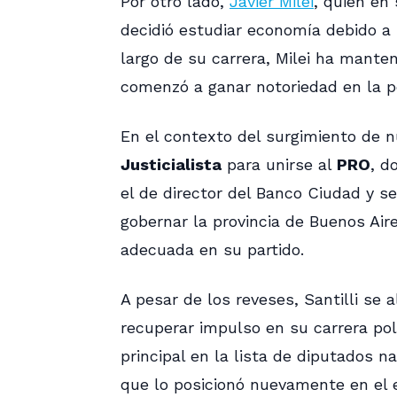
Por otro lado,
Javier Milei
, quien en
decidió estudiar economía debido a l
largo de su carrera, Milei ha manten
comenzó a ganar notoriedad en la po
En el contexto del surgimiento de nu
Justicialista
para unirse al
PRO
, d
el de director del Banco Ciudad y s
gobernar la provincia de Buenos Air
adecuada en su partido.
A pesar de los reveses, Santilli se 
recuperar impulso en su carrera polí
principal en la lista de diputados n
que lo posicionó nuevamente en el e