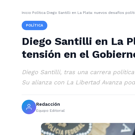
Inicio
›
Política
›
Diego Santilli en La Plata: nuevos desafíos polít
POLÍTICA
Diego Santilli en La P
tensión en el Gobiern
Diego Santilli, tras una carrera polít
Su alianza con La Libertad Avanza pod
Redacción
Equipo Editorial