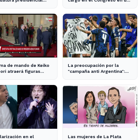
datura presidencial
cargo en el Congreso en un
la posible reelección de
contexto de tensiones
políticas
oma de mando de Keiko
La preocupación por la
ori atraerá figuras
"campaña anti Argentina":
nacionales a Lima
opiniones divididas en La
Plata y Ensenada
larización en el
Las mujeres de La Plata