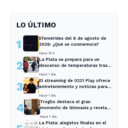
LO ÚLTIMO
Efemérides del 8 de agosto de
1
2026: ¿Qué se conmemora?
Hace 16 h
La Plata se prepara para un
2
descenso de temperaturas tras
el intenso temporal de hoy
Hace 1 día
El streaming de 0221 Play ofrece
3
entretenimiento y noticias para
los vecinos de La Plata y
Hace 1 día
Ensenada.
Troglio destaca el gran
4
momento de Gimnasia y revela
su mayor desilusión como
Hace 1 día
entrenador
La Plata: alegatos finales en el