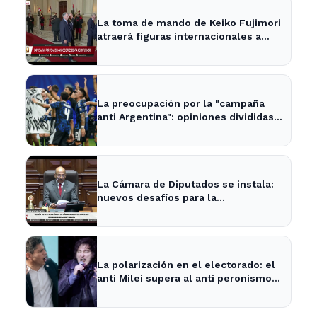
La toma de mando de Keiko Fujimori
atraerá figuras internacionales a
Lima
La preocupación por la "campaña
anti Argentina": opiniones divididas
en La Plata y Ensenada
La Cámara de Diputados se instala:
nuevos desafíos para la
representación provincial
La polarización en el electorado: el
anti Milei supera al anti peronismo
por 2,6 puntos en La Plata