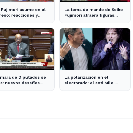
 Fujimori asume en el
La toma de mando de Keiko
eso: reacciones y
Fujimori atraerá figuras
tativas en la política
internacionales a Lima
nal
mara de Diputados se
La polarización en el
la: nuevos desafíos
electorado: el anti Milei
la representación
supera al anti peronismo por
ncial
2,6 puntos en La Plata