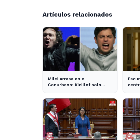
Artículos relacionados
Milei arrasa en el
Facu
Conurbano: Kicillof solo
centr
obtiene 3 apoyos en la
influ
encuesta
y los