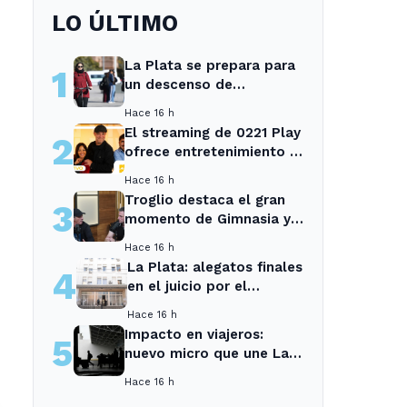
LO ÚLTIMO
La Plata se prepara para
1
un descenso de
temperaturas tras el
Hace 16 h
intenso temporal de hoy
El streaming de 0221 Play
2
ofrece entretenimiento y
noticias para los vecinos
Hace 16 h
de La Plata y Ensenada.
Troglio destaca el gran
3
momento de Gimnasia y
revela su mayor
Hace 16 h
desilusión como
La Plata: alegatos finales
4
entrenador
en el juicio por el
asesinato de una
Hace 16 h
empleada en el trabajo
Impacto en viajeros:
5
nuevo micro que une La
Plata con el interior no
Hace 16 h
recogerá pasajeros en un