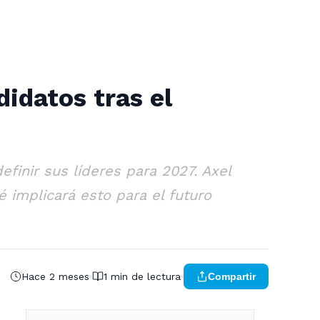
idatos tras el
finir sus líderes para 2027. Axel
é implicará esto para el futuro
Hace 2 meses
1 min de lectura
Compartir