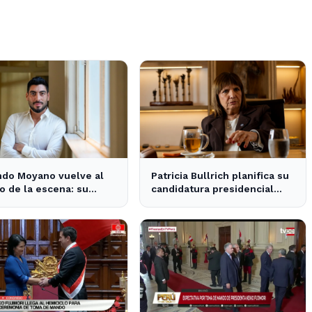
ndo Moyano vuelve al
Patricia Bullrich planifica su
o de la escena: su
candidatura presidencial
encia en la política local
tras la posible reelección de
 medios
Milei