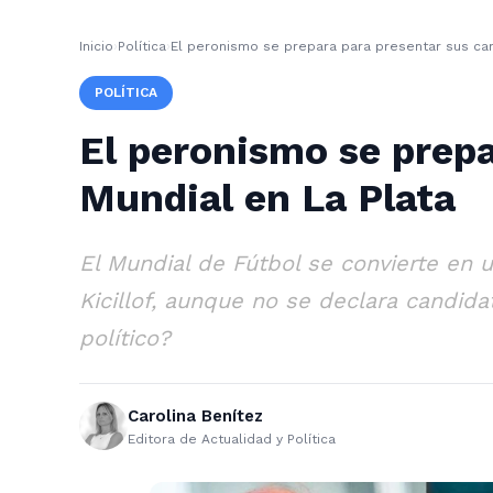
Inicio
›
Política
›
El peronismo se prepara para presentar sus can
POLÍTICA
El peronismo se prepa
Mundial en La Plata
El Mundial de Fútbol se convierte en u
Kicillof, aunque no se declara candida
político?
Carolina Benítez
Editora de Actualidad y Política