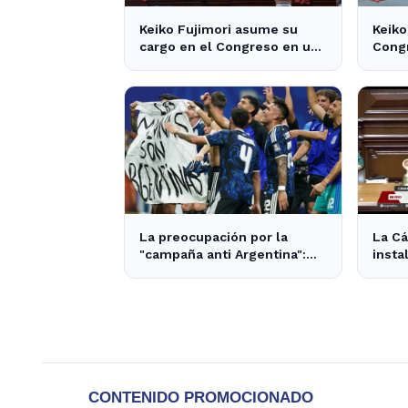
Keiko Fujimori asume su
Keiko
cargo en el Congreso en un
Congr
contexto de tensiones
expec
políticas
nacio
La preocupación por la
La Cá
"campaña anti Argentina":
insta
opiniones divididas en La
para 
Plata y Ensenada
provi