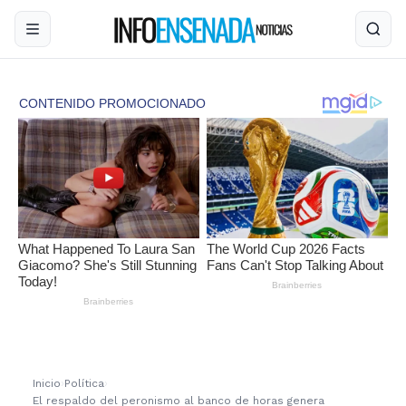
Inicio
›
Política
›
El respaldo del peronismo al banco de horas genera