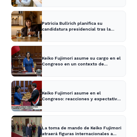
política local y los medios
Patricia Bullrich planifica su
candidatura presidencial tras la
posible reelección de Milei
Keiko Fujimori asume su cargo en el
Congreso en un contexto de
tensiones políticas
Keiko Fujimori asume en el
Congreso: reacciones y expectativas
en la política nacional
La toma de mando de Keiko Fujimori
atraerá figuras internacionales a