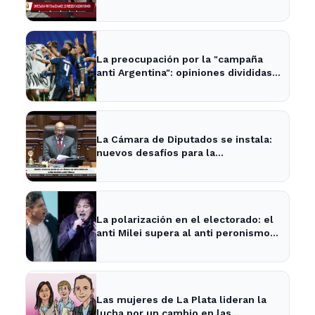
Lima
La preocupación por la "campaña
anti Argentina": opiniones divididas
en La Plata y Ensenada
La Cámara de Diputados se instala:
nuevos desafíos para la
representación provincial
La polarización en el electorado: el
anti Milei supera al anti peronismo
por 2,6 puntos en La Plata
Las mujeres de La Plata lideran la
lucha por un cambio en las