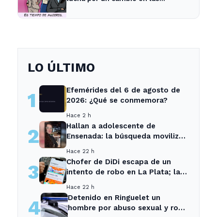
prioridades de obras públicas
LO ÚLTIMO
Efemérides del 6 de agosto de
1
2026: ¿Qué se conmemora?
Hace 2 h
Hallan a adolescente de
2
Ensenada: la búsqueda movilizó
a toda la comunidad
Hace 22 h
Chofer de DiDi escapa de un
3
intento de robo en La Plata; la
sospechosa es arrestada
Hace 22 h
Detenido en Ringuelet un
4
hombre por abuso sexual y robo