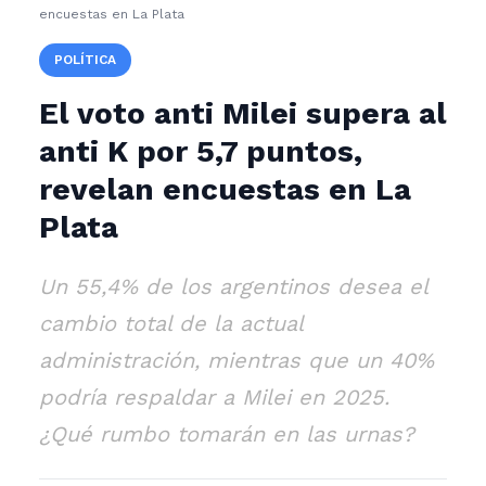
encuestas en La Plata
POLÍTICA
El voto anti Milei supera al
anti K por 5,7 puntos,
revelan encuestas en La
Plata
Un 55,4% de los argentinos desea el
cambio total de la actual
administración, mientras que un 40%
podría respaldar a Milei en 2025.
¿Qué rumbo tomarán en las urnas?