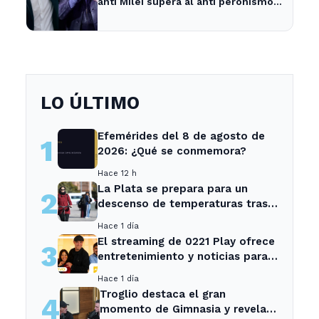
anti Milei supera al anti peronismo
por 2,6 puntos en La Plata
LO ÚLTIMO
Efemérides del 8 de agosto de
1
2026: ¿Qué se conmemora?
Hace 12 h
La Plata se prepara para un
2
descenso de temperaturas tras
el intenso temporal de hoy
Hace 1 día
El streaming de 0221 Play ofrece
3
entretenimiento y noticias para
los vecinos de La Plata y
Hace 1 día
Ensenada.
Troglio destaca el gran
4
momento de Gimnasia y revela