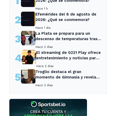
1
2026: ¿Qué se conmemora?
Hace 1 h
Efemérides del 8 de agosto de
2
2026: ¿Qué se conmemora?
Hace 1 día
La Plata se prepara para un
3
descenso de temperaturas tras
el intenso temporal de hoy
Hace 2 días
El streaming de 0221 Play ofrece
4
entretenimiento y noticias para
los vecinos de La Plata y
Hace 2 días
Ensenada.
Troglio destaca el gran
5
momento de Gimnasia y revela
su mayor desilusión como
Hace 2 días
entrenador