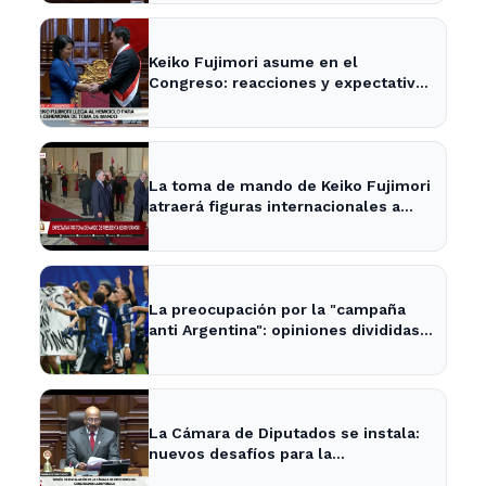
Keiko Fujimori asume en el
Congreso: reacciones y expectativas
en la política nacional
La toma de mando de Keiko Fujimori
atraerá figuras internacionales a
Lima
La preocupación por la "campaña
anti Argentina": opiniones divididas
en La Plata y Ensenada
La Cámara de Diputados se instala:
nuevos desafíos para la
representación provincial