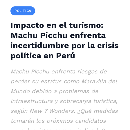
POLÍTICA
Impacto en el turismo:
Machu Picchu enfrenta
incertidumbre por la crisis
política en Perú
Machu Picchu enfrenta riesgos de
perder su estatus como Maravilla del
Mundo debido a problemas de
infraestructura y sobrecarga turística,
según New 7 Wonders. ¿Qué medidas
tomarán los próximos candidatos