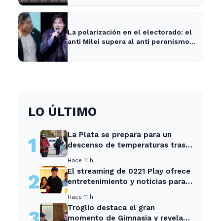
La polarización en el electorado: el
anti Milei supera al anti peronismo
por 2,6 puntos en La Plata
LO ÚLTIMO
La Plata se prepara para un
1
descenso de temperaturas tras
el intenso temporal de hoy
Hace 11 h
El streaming de 0221 Play ofrece
2
entretenimiento y noticias para
los vecinos de La Plata y
Hace 11 h
Ensenada.
Troglio destaca el gran
3
momento de Gimnasia y revela