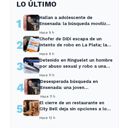
LO ÚLTIMO
Hallan a adolescente de
1
Ensenada: la búsqueda movilizó
a toda la comunidad
Hace 9 h
Chofer de DiDi escapa de un
2
intento de robo en La Plata; la
sospechosa es arrestada
Hace 9 h
Detenido en Ringuelet un hombre
3
por abuso sexual y robo a una
adolescente
Hace 11 h
Desesperada búsqueda en
4
Ensenada: una joven
desaparecida tras cita con un
Hace 11 h
desconocido
El cierre de un restaurante en
5
City Bell deja sin opciones a los
vecinos del área.
Hace 12 h