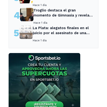
los vecinos de La Plata y
Hace 1 día
Ensenada.
Troglio destaca el gran
4
momento de Gimnasia y revela
su mayor desilusión como
Hace 1 día
entrenador
La Plata: alegatos finales en el
5
juicio por el asesinato de una
empleada en el trabajo
Hace 1 día