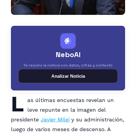
𒀭
NeboAI
Te resumo la noticia con datos, cifras y contexto
Analizar Noticia
L
as últimas encuestas revelan un
leve repunte en la imagen del
presidente
Javier Milei
y su administración,
luego de varios meses de descenso. A