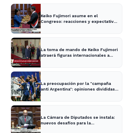
Keiko Fujimori asume en el
Congreso: reacciones y expectativas
en la política nacional
La toma de mando de Keiko Fujimori
atraerá figuras internacionales a
Lima
La preocupación por la "campaña
anti Argentina": opiniones divididas
en La Plata y Ensenada
La Cámara de Diputados se instala:
nuevos desafíos para la
representación provincial