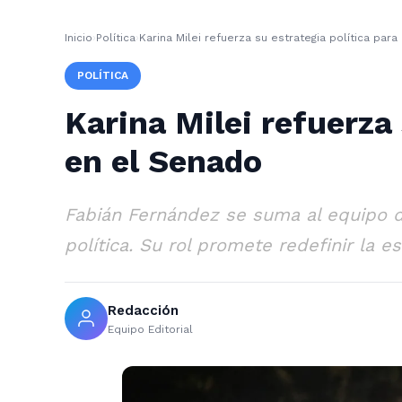
Inicio
›
Política
›
Karina Milei refuerza su estrategia política para
POLÍTICA
Karina Milei refuerza 
en el Senado
Fabián Fernández se suma al equipo d
política. Su rol promete redefinir la e
Redacción
Equipo Editorial