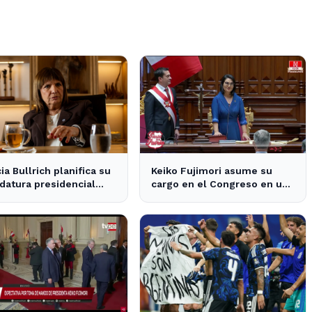
cia Bullrich planifica su
Keiko Fujimori asume su
datura presidencial
cargo en el Congreso en un
la posible reelección de
contexto de tensiones
políticas