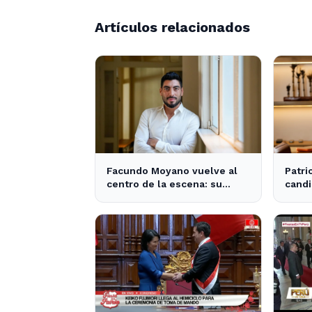
Artículos relacionados
Facundo Moyano vuelve al
Patri
centro de la escena: su
candi
influencia en la política local
tras 
y los medios
Milei