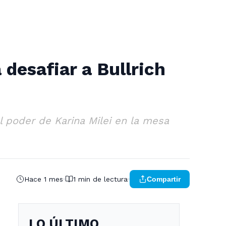
 desafiar a Bullrich
 poder de Karina Milei en la mesa
Hace 1 mes
1 min de lectura
Compartir
LO ÚLTIMO