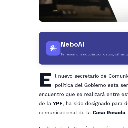
NeboAI
𒀭
Te resumo la noticia con datos, cifras 
E
l nuevo secretario de Comuni
política del Gobierno esta s
encuentro que se realizará entre e
de la
YPF
, ha sido designado para 
comunicacional de la
Casa Rosada
.