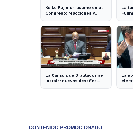
Keiko Fujimori asume en el
La t
Congreso: reacciones y
Fujim
expectativas en la política
inter
nacional
La Cámara de Diputados se
La po
instala: nuevos desafíos
elect
para la representación
super
provincial
2,6 p