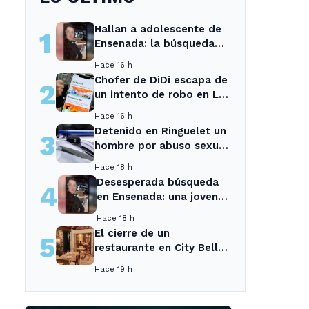
Hallan a adolescente de
1
Ensenada: la búsqueda
movilizó a toda la
Hace 16 h
comunidad
Chofer de DiDi escapa de
2
un intento de robo en La
Plata; la sospechosa es
Hace 16 h
arrestada
Detenido en Ringuelet un
3
hombre por abuso sexual
y robo a una adolescente
Hace 18 h
Desesperada búsqueda
4
en Ensenada: una joven
desaparecida tras cita
Hace 18 h
con un desconocido
El cierre de un
5
restaurante en City Bell
deja sin opciones a los
Hace 19 h
vecinos del área.