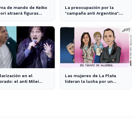
oma de mando de Keiko
La preocupación por la
ori atraerá figuras
"campaña anti Argentina":
nacionales a Lima
opiniones divididas en La
Plata y Ensenada
larización en el
Las mujeres de La Plata
orado: el anti Milei
lideran la lucha por un
a al anti peronismo por
cambio en las prioridades de
untos en La Plata
obras públicas